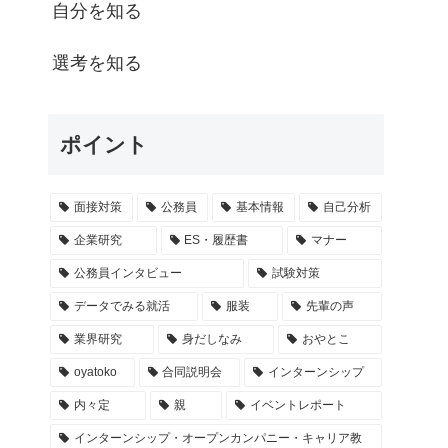
自分を知る
選考を知る
ポイント
面接対策
公務員
基本情報
自己分析
企業研究
ES・履歴書
マナー
公務員インタビュー
試験対策
データでみる就活
服装
先輩の声
業界研究
身だしなみ
おやとこ
oyatoko
合同説明会
インターンシップ
内々定
親
イベントレポート
インターンシップ・オープンカンパニー・キャリア教