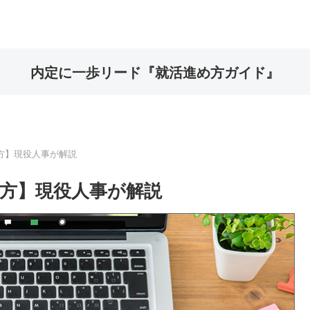
内定に一歩リード『就活進め方ガイド』
方】現役人事が解説
い方】現役人事が解説