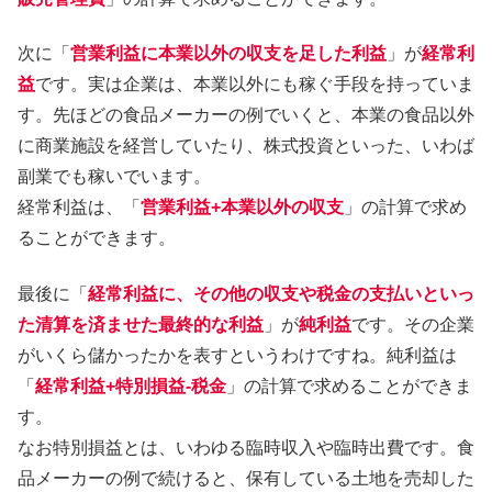
次に「
営業利益に本業以外の収支を足した利益
」が
経常利
益
です。実は企業は、本業以外にも稼ぐ手段を持っていま
す。先ほどの食品メーカーの例でいくと、本業の食品以外
に商業施設を経営していたり、株式投資といった、いわば
副業でも稼いでいます。
経常利益は、「
営業利益+本業以外の収支
」の計算で求め
ることができます。
最後に「
経常利益に、その他の収支や税金の支払いといっ
た清算を済ませた最終的な利益
」が
純利益
です。その企業
がいくら儲かったかを表すというわけですね。純利益は
「
経常利益+特別損益-税金
」の計算で求めることができま
す。
なお特別損益とは、いわゆる臨時収入や臨時出費です。食
品メーカーの例で続けると、保有している土地を売却した