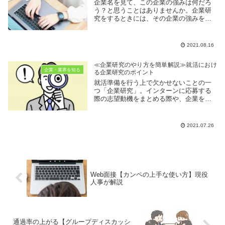
企業名を見て、この企業の強みは何だろ
う？と思うことはありませんか。企業研
究をするときには、その企業の強みを知
っておくことは重要です。このページで
は会社四季報の「事業構成」データから
企業の強み分野を読み解くポイントを紹
2021.08.16
介します。
≪企業研究のやり方を簡単解説≫就活におけ
企業・業界を知る
る企業研究のポイント
就活準備を行う上で欠かせないことの一
つ「企業研究」。インターンに応募する
際の志望動機をまとめる際や、企業を絞
り込む時の判断材料に利用することもあ
ります。このページでは、企業研究のや
り方についてのポイントを簡単にご紹介
2021.07.26
します。
Web面接【カンペの上手な使い方】現役
人事が解説
通過率の上がる【グループディスカッシ