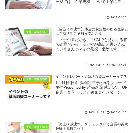
ージでは、企業規模について企業のデー
タから読み取れるようになりたい「3つの
ポイント」を紹介します。企業研究する
上でも知っておきたい内容なので是非チ
2021.08.25
ェックしてください。
【自己資本比率】本当に安定性のある企業と
企業・業界を知る
は？就活生こそ知っておこう
「大手企業だから」「CMでも見かける有
名企業だから」安定性が高いと思い込ん
でいませんか？その発想、危険です。本
当に志望企業が安定しているか確かめる
には、「自己資本比率」を調べることが
必須！「自己資本比率とは？」「自己資
2022.08.16
2023.12.04
本比率の目安って？」を知って、本当に
安定性のある企業を選びましょう！
イベントレポート：就活応援コーナーって？
企業・業界を知る
12月1日(日)に浜松町で行われるブンナビ
主催Presented by 読売新聞 就活ON! TOP
企業 業界・しごと研究＆インターンシ
ップLIVE〈WINTER〉では就活応援コー
ナーを設置しています。…とはいえどん
なものなのかわからない方...
2024.11.28
2025.01.20
「売上構成比率」をチェックして企業の得意
企業・業界を知る
分野を見抜こう！