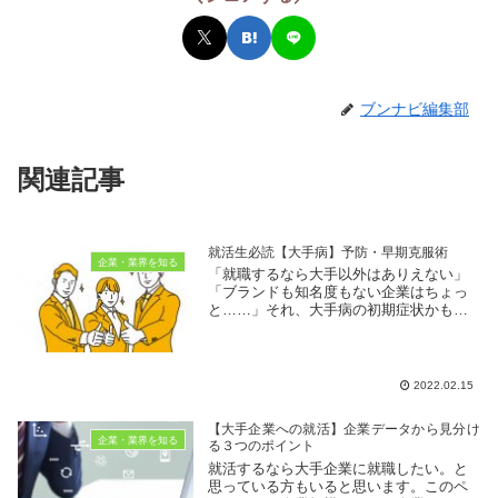
ブンナビ編集部
関連記事
就活生必読【大手病】予防・早期克服術
企業・業界を知る
「就職するなら大手以外はありえない」
「ブランドも知名度もない企業はちょっ
と……」それ、大手病の初期症状かも。
「大手」について、漠然としたイメージ
だけで話を進めていませんか？これだと
内定をどこからももらえないという事態
も……。就活において必要な考え方を学
2022.02.15
び、大手病を予防・克服していきましょ
う。
【大手企業への就活】企業データから見分け
企業・業界を知る
る３つのポイント
就活するなら大手企業に就職したい。と
思っている方もいると思います。このペ