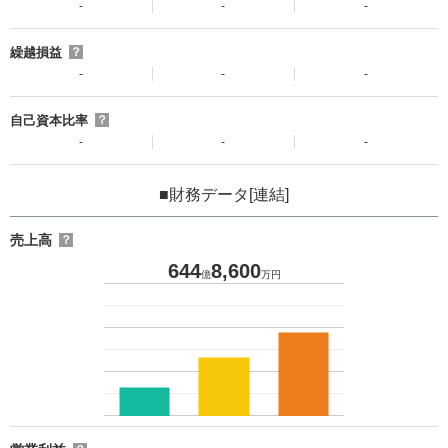
-
-
-
繰越損益
？
-
-
-
自己資本比率
？
-
-
-
■財務データ[連結]
売上高
？
644
8,600
億
万円