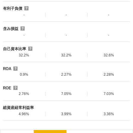
有利子負債
？
-
-
-
含み損益
？
-
-
-
自己資本比率
？
32.2%
32.2%
32.6%
ROA
？
0.9%
2.27%
2.28%
ROE
？
2.76%
7.05%
7.03%
総資産経常利益率
4.96%
3.99%
3.36%