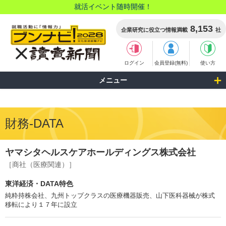
就活イベント随時開催！
8,153
企業研究に役立つ情報満載
社
ログイン
会員登録(無料)
使い方
メニュー
財務-DATA
ヤマシタヘルスケアホールディングス株式会社
［商社（医療関連）］
東洋経済・DATA特色
純粋持株会社、九州トップクラスの医療機器販売、山下医科器械が株式
移転により１７年に設立