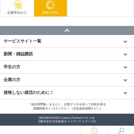
企業早分かり
財務-DATA
サービスサイト一覧
新聞・雑誌購読
学生の方
企業の方
後悔しない就活のために！
『会社四季報』をもとに、企業データを並べて比較出来る
就職情報サイト[ブンナビ！（文化放送就職ナビ）]
©BUNKAHOSO Career Partners Co.,Ltd.
【株式会社文化放送キャリアパートナーズ】