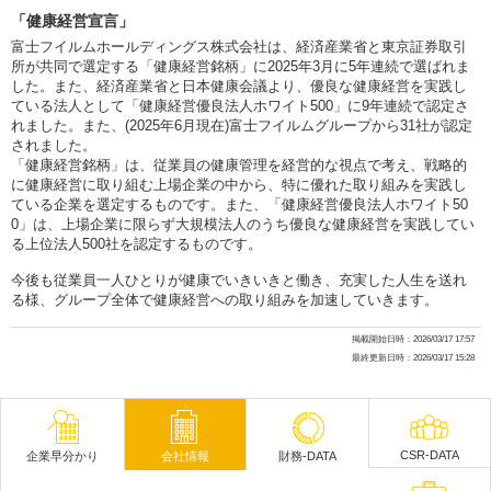
「健康経営宣言」
富士フイルムホールディングス株式会社は、経済産業省と東京証券取引
所が共同で選定する「健康経営銘柄」に2025年3月に5年連続で選ばれま
した。また、経済産業省と日本健康会議より、優良な健康経営を実践し
ている法人として「健康経営優良法人ホワイト500」に9年連続で認定さ
れました。また、(2025年6月現在)富士フイルムグループから31社が認定
されました。
「健康経営銘柄」は、従業員の健康管理を経営的な視点で考え、戦略的
に健康経営に取り組む上場企業の中から、特に優れた取り組みを実践し
ている企業を選定するものです。また、「健康経営優良法人ホワイト50
0」は、上場企業に限らず大規模法人のうち優良な健康経営を実践してい
る上位法人500社を認定するものです。
今後も従業員一人ひとりが健康でいきいきと働き、充実した人生を送れ
る様、グループ全体で健康経営への取り組みを加速していきます。
掲載開始日時：2026/03/17 17:57
最終更新日時：2026/03/17 15:28
CSR-DATA
企業早分かり
会社情報
財務-DATA