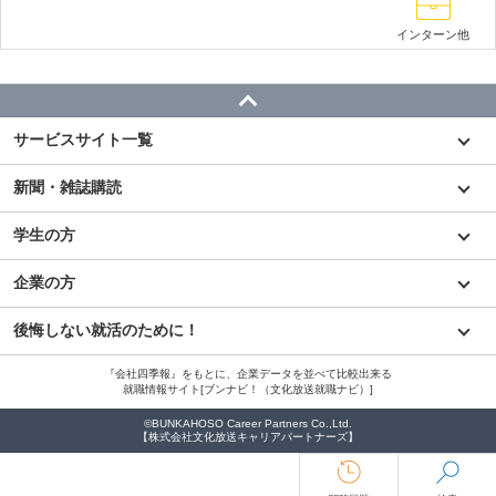
インターン他
サービスサイト一覧
新聞・雑誌購読
学生の方
企業の方
後悔しない就活のために！
『会社四季報』をもとに、企業データを並べて比較出来る
就職情報サイト[ブンナビ！（文化放送就職ナビ）]
©BUNKAHOSO Career Partners Co.,Ltd.
【株式会社文化放送キャリアパートナーズ】