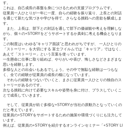
す。
これは、自己成長の基盤を身につけるための支援プログラムです。
従業員一人ひとりが一年に一度、自らの経験を振り返り、上長との対話
を通じて新たな気づきや学びを得て、さらなる挑戦への意欲を醸成しま
す。
また、上長は、部下との対話を通して部下の価値観や考えを理解しな
がら、個々の+STORYをどうサポートするか真剣に考える機会となりま
す。
この制度はいわゆる“キャリア面談”と思われがちですが、 一人ひとりの
「ストーリー」を大切にする 富士フイルムでは「キャリア」ではなく、
あえて「ストーリー」という言葉を使っています。
一生懸命に仕事に取り組めば、やりがいや喜び、悔しさなどさまざまな
思いを経験します。
多様な人との出会いもあるでしょう。その中で無駄な経験は一つもな
く、全ての経験が従業員の成長の糧になっています。
それらの経験をつないでいくと、まさに従業員一人ひとりの独自のス
トーリーがあるのです。
次なる挑戦に向けて必要なスキルや姿勢を身に付け、プラスしていくこ
とで成長していきます。
そして、従業員が紡ぐ多様な+STORYが当社の原動力となっていくの
だと考えています。
従業員の+STORYをサポートするための施策や環境づくりにも注力して
います。
例えば、従業員の+STORYを紹介するオンラインセミナー「+STORY LI