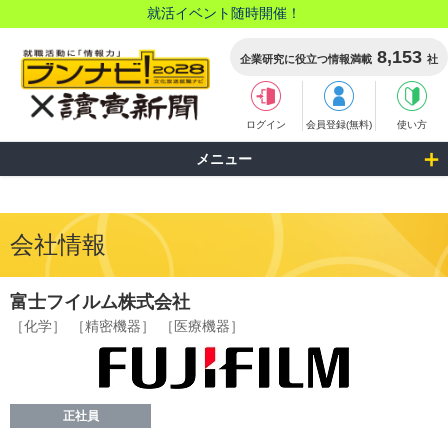
就活イベント随時開催！
8,153
企業研究に役立つ情報満載
社
ログイン
会員登録(無料)
使い方
メニュー
会社情報
富士フイルム株式会社
［化学］
［精密機器］
［医療機器］
正社員