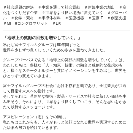
＃社会課題の解決 ＃事業を通して社会貢献 ＃新規事業の創出 ＃変
化をつくりだす企業 ＃世界をより良い場所に変えていく ＃グローバ
ル ＃化学・素材 ＃半導体材料 ＃医療機器 ＃医療IT ＃創薬支援
＃MI #コングロマリット ＃DX
「地球上の笑顔の回数を増やしていく。」
私たち富士フイルムグループは90年間ずっと
世界を少しずつ良くしていくための歩みを重ねてきました。
グループパーパスである「地球上の笑顔の回数を増やしていく。」は、
わたしたちは、多様な「人・知恵・技術」の融合と独創的な発想のも
と、様々なステークホルダーと共にイノベーションを生み出し、世界を
ひとつずつ変えていきます。
富士フイルムグループの社会における存在意義であり、全従業員が共通
して目指す未来への指針です。
そしてそれは、革新的な技術・製品・サービスで社会に新しい価値を生
み出そう、それにより、世界をより良くしていこう、そんな思いをかき
たて鼓舞するメッセージです。
アスピレーション（志）をその胸に。
私たちはこれからも、人々がもっと笑顔になれる世界を実現するために
たゆまぬ努力を続けていきます。