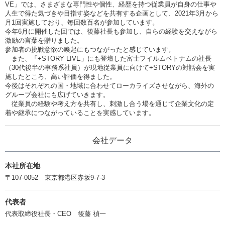
VE」では、さまざまな専門性や個性、経歴を持つ従業員が自身の仕事や
人生で得た気づきや目指す姿などを共有する企画として、2021年3月から
月1回実施しており、毎回数百名が参加しています。
今年6月に開催した回では、後藤社長も参加し、自らの経験を交えながら
激励の言葉を贈りました。
参加者の挑戦意欲の喚起にもつながったと感じています。
また、「+STORY LIVE」にも登壇した富士フイルムベトナムの社長
（30代後半の事務系社員）が現地従業員に向けて+STORYの対話会を実
施したところ、高い評価を得ました。
今後はそれぞれの国・地域に合わせてローカライズさせながら、海外の
グループ会社にも広げていきます。
従業員の経験や考え方を共有し、刺激し合う場を通じて企業文化の定
着や継承につながっていることを実感しています。
会社データ
本社所在地
〒107-0052 東京都港区赤坂9-7-3
代表者
代表取締役社長・CEO 後藤 禎一