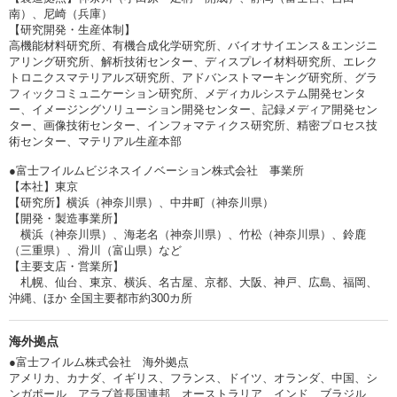
南）、尼崎（兵庫）
【研究開発・生産体制】
高機能材料研究所、有機合成化学研究所、バイオサイエンス＆エンジニ
アリング研究所、解析技術センター、ディスプレイ材料研究所、エレク
トロニクスマテリアルズ研究所、アドバンストマーキング研究所、グラ
フィックコミュニケーション研究所、メディカルシステム開発センタ
ー、イメージングソリューション開発センター、記録メディア開発セン
ター、画像技術センター、インフォマティクス研究所、精密プロセス技
術センター、マテリアル生産本部
●富士フイルムビジネスイノベーション株式会社 事業所
【本社】東京
【研究所】横浜（神奈川県）、中井町（神奈川県）
【開発・製造事業所】
横浜（神奈川県）、海老名（神奈川県）、竹松（神奈川県）、鈴鹿
（三重県）、滑川（富山県）など
【主要支店・営業所】
札幌、仙台、東京、横浜、名古屋、京都、大阪、神戸、広島、福岡、
沖縄、ほか 全国主要都市約300カ所
海外拠点
●富士フイルム株式会社 海外拠点
アメリカ、カナダ、イギリス、フランス、ドイツ、オランダ、中国、シ
ンガポール、アラブ首長国連邦、オーストラリア、インド、ブラジル、