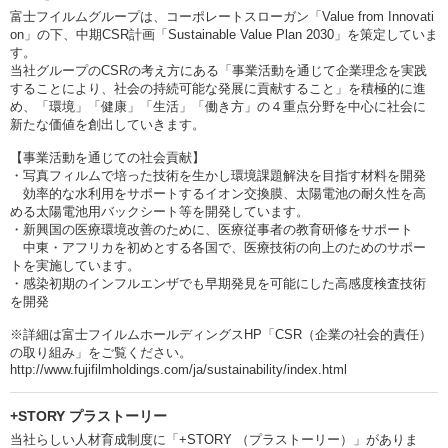
富士フイルムグループは、コーポレートスローガン「Value from Innovati
on」の下、中期CSR計画「Sustainable Value Plan 2030」を策定していま
す。
当社グループのCSRの考え方にある「事業活動を通じて企業理念を実践
することにより、社会の持続可能な発展に貢献すること」を積極的に進
め、「環境」「健康」「生活」「働き方」の４重点分野を中心に社会に
新たな価値を創出していきます。
【事業活動を通じての社会貢献】
・写真フィルムで培った技術を生かし環境課題解決を目指す材料を開発
効率的な水利用をサポートするイオン交換膜、太陽電池の耐久性を高
める太陽電池用バックシート等を開発しています。
・新興国の医療環境改善のために、医療従事者の教育研修をサポート
中東・アフリカを初めとする各国で、医療技術の向上のためのサポー
トを実施しています。
・感染初期のインフルエンザでも早期発見を可能にした高感度検査技術
を開発
※詳細は富士フイルムホールディングスHP「CSR（企業の社会的責任）
の取り組み」をご覧ください。
http://www.fujifilmholdings.com/ja/sustainability/index.html
+STORY プラストーリー
当社らしい人材育成制度に「+STORY （プラストーリー）」がありま