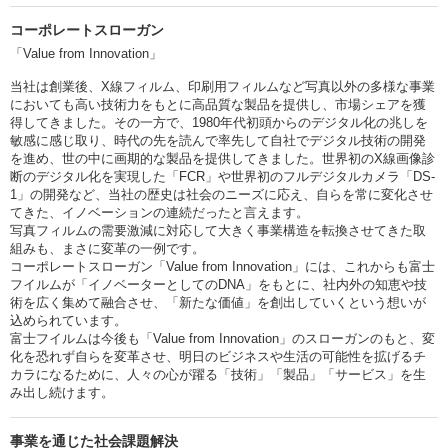
コーポレートスローガン
「Value from Innovation」
当社は創業後、X線フィルム、印刷用フィルムなど写真以外の多様な事業
においても高い技術力をもとに高品質な製品を提供し、市場シェアを獲
得してきました。その一方で、1980年代初頭からのデジタル化の兆しを
敏感に感じ取り、時代の先を読んで率先して自社でデジタル技術の開発
を進め、世の中に画期的な製品を提供してきました。世界初のX線画像診
断のデジタル化を実現した「FCR」や世界初のフルデジタルカメラ「DS-
1」の開発など、当社の歴史は社会のニーズに応え、自らを常に変化させ
てきた、イノベーションの連続だったと言えます。
写真フィルムの需要激減に対応して大きく事業構造を転換させてきた取
組みも、まさに変革の一例です。
コーポレートスローガン「Value from Innovation」には、これからも富士
フイルムが「イノベーターとしてのDNA」をもとに、社内外の知恵や技
術を広く集めて融合させ、「新たな価値」を創出していくという想いが
込められています。
富士フイルムは今後も「Value from Innovation」のスローガンのもと、変
化を恐れず自らを変革させ、明日のビジネスや生活の可能性を拡げるチ
カラになるために、人々の心が躍る「技術」「製品」「サービス」を生
み出し続けます。
事業を通じた社会課題解決