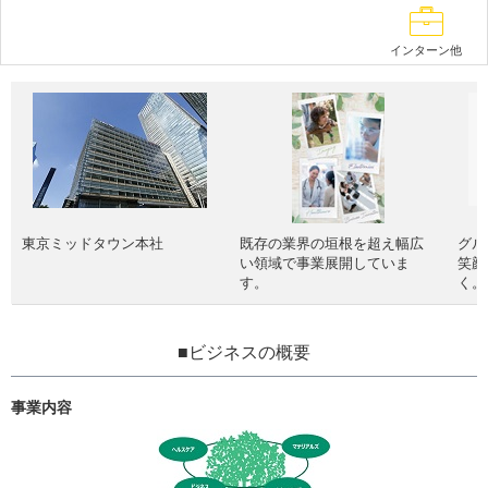
インターン他
東京ミッドタウン本社
既存の業界の垣根を超え幅広
グル
い領域で事業展開していま
笑顔
す。
く。
■ビジネスの概要
事業内容