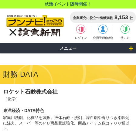
就活イベント随時開催！
8,153
企業研究に役立つ情報満載
社
ログイン
会員登録(無料)
使い方
メニュー
財務-DATA
ロケット石鹸株式会社
［化学］
東洋経済・DATA特色
家庭用洗剤、化粧品を製販。液体石鹸・洗剤、漂白剤や香りつき柔軟剤
に注力。スーパー等のＰＢ商品受託強化。商品アイテム数は７００種以
上。