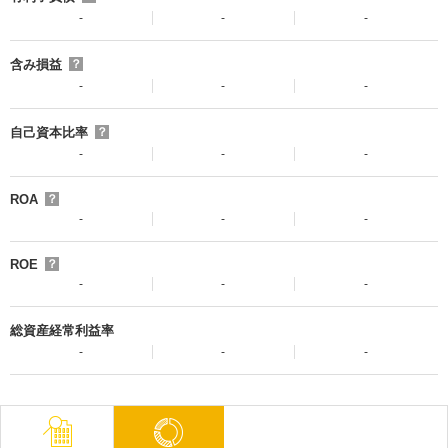
-
-
-
含み損益
？
-
-
-
自己資本比率
？
-
-
-
ROA
？
-
-
-
ROE
？
-
-
-
総資産経常利益率
-
-
-