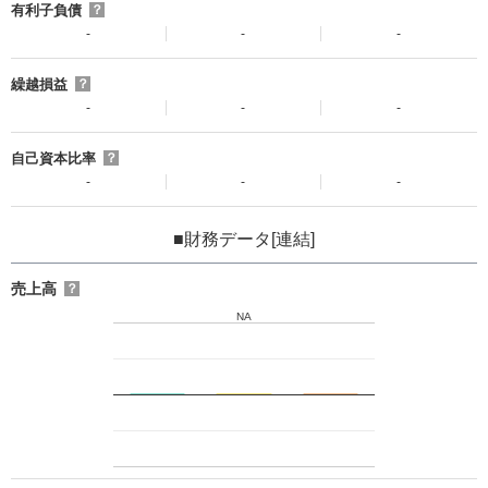
有利子負債
？
-
-
-
繰越損益
？
-
-
-
自己資本比率
？
-
-
-
■財務データ[連結]
売上高
？
NA