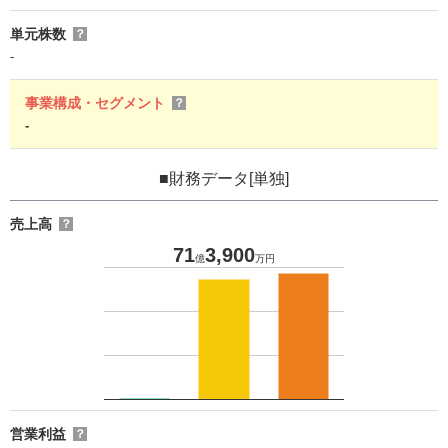
単元株数
？
-
事業構成・セグメント
？
-
■財務データ[単独]
売上高
？
71
3,900
億
万円
営業利益
？