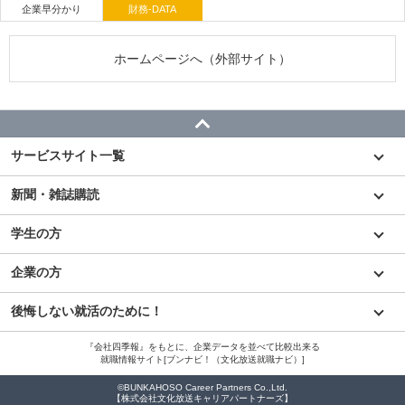
企業早分かり
財務-DATA
ホームページへ（外部サイト）
サービスサイト一覧
新聞・雑誌購読
学生の方
企業の方
後悔しない就活のために！
『会社四季報』をもとに、企業データを並べて比較出来る
就職情報サイト[ブンナビ！（文化放送就職ナビ）]
©BUNKAHOSO Career Partners Co.,Ltd.
【株式会社文化放送キャリアパートナーズ】