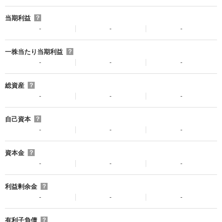
当期利益
？
-
-
-
一株当たり当期利益
？
-
-
-
総資産
？
-
-
-
自己資本
？
-
-
-
資本金
？
-
-
-
利益剰余金
？
-
-
-
有利子負債
？