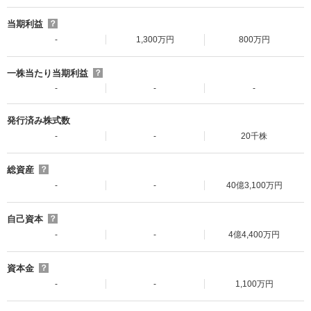
当期利益
？
-
1,300万円
800万円
一株当たり当期利益
？
-
-
-
発行済み株式数
-
-
20千株
総資産
？
-
-
40億3,100万円
自己資本
？
-
-
4億4,400万円
資本金
？
-
-
1,100万円