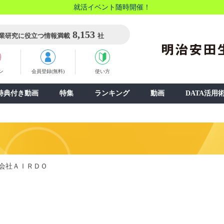
就活イベント随時開催！
8,153
業研究に役立つ情報満載
社
ン
会員登録(無料)
使い方
特典付き動画
特集
ランキング
動画
DATA活用
会社ＡＩＲＤＯ