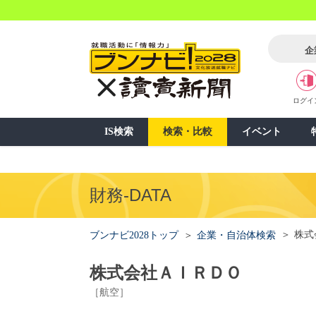
企
ログイ
IS検索
検索・比較
イベント
財務-DATA
株式
ブンナビ2028トップ
企業・自治体検索
株式会社ＡＩＲＤＯ
［航空］