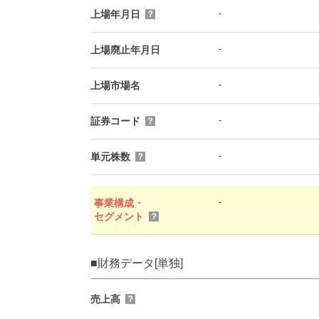
-
上場年月日
？
-
上場廃止年月日
-
上場市場名
-
証券コード
？
-
単元株数
？
-
事業構成・
セグメント
？
■財務データ[単独]
売上高
？