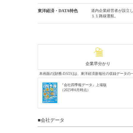
道内企業経営者が設立
東洋経済・DATA特色
１１路線運航。
企業早分かり
本画面の[財務-DATA]は、東洋経済新報社の収録デー
『会社四季報データ』上場版
（2025年6月時点）
■会社データ