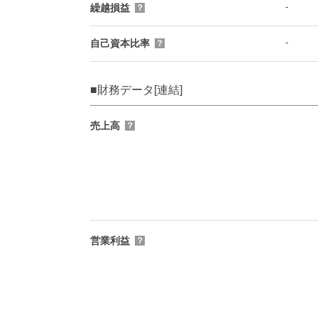
-
繰越損益
？
-
自己資本比率
？
■財務データ[連結]
売上高
？
営業利益
？