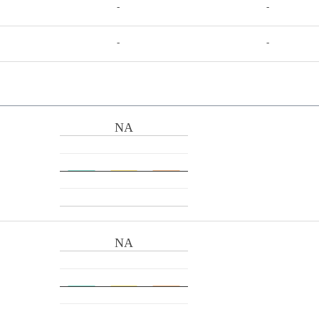
-
-
-
-
NA
NA