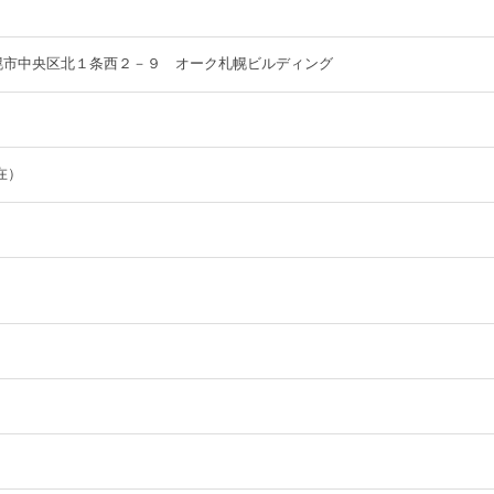
道札幌市中央区北１条西２－９ オーク札幌ビルディング
現在）