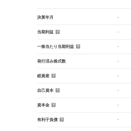
-
決算年月
-
当期利益
？
-
一株当たり当期利益
？
-
発行済み株式数
-
総資産
？
-
自己資本
？
-
資本金
？
-
有利子負債
？