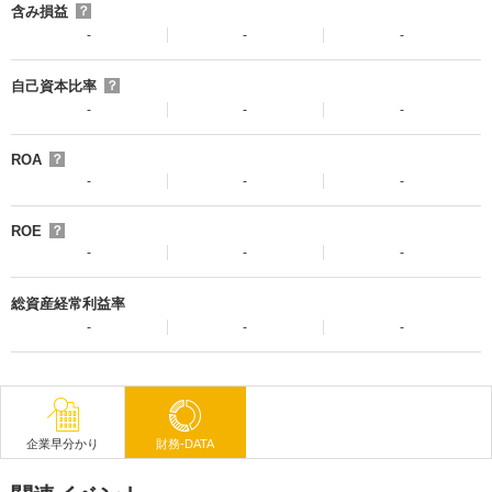
含み損益
？
-
-
-
自己資本比率
？
-
-
-
ROA
？
-
-
-
ROE
？
-
-
-
総資産経常利益率
-
-
-
企業早分かり
財務-DATA