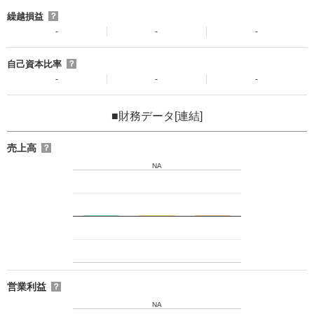
繰越損益
？
-
-
-
自己資本比率
？
-
-
-
■財務データ[連結]
売上高
？
NA
営業利益
？
NA