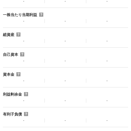
-
-
-
一株当たり当期利益
？
-
-
-
総資産
？
-
-
-
自己資本
？
-
-
-
資本金
？
-
-
-
利益剰余金
？
-
-
-
有利子負債
？
-
-
-