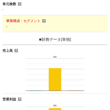
単元株数
？
-
事業構成・セグメント
？
-
■財務データ[単独]
売上高
？
NA
営業利益
？
NA