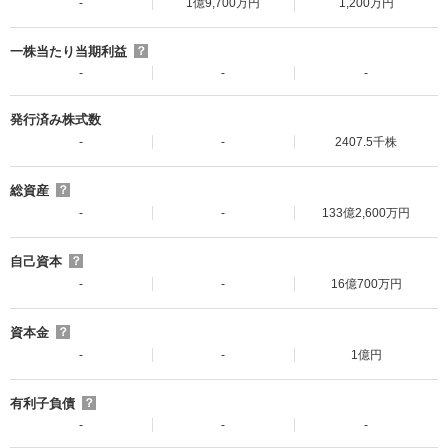
-
1億9,700万円
1,200万円
一株当たり当期利益
？
-
-
-
発行済み株式数
-
-
2407.5千株
総資産
？
-
-
133億2,600万円
自己資本
？
-
-
16億700万円
資本金
？
-
-
1億円
有利子負債
？
-
-
-