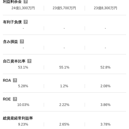
利益剰余金
？
24億1,300万円
23億5,700万円
23億8,300万円
有利子負債
？
-
-
-
含み損益
？
-
-
-
自己資本比率
？
53.1%
55.1%
52.8%
ROA
？
5.28%
1.2%
2.08%
ROE
？
10.03%
2.22%
3.86%
総資産経常利益率
9.23%
2.65%
3.78%