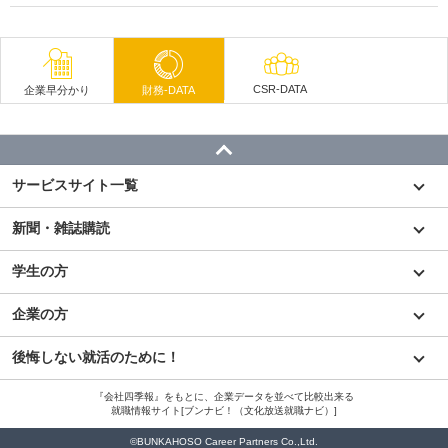
CSR-DATA
企業早分かり
財務-DATA
サービスサイト一覧
新聞・雑誌購読
学生の方
企業の方
後悔しない就活のために！
『会社四季報』をもとに、企業データを並べて比較出来る
就職情報サイト[ブンナビ！（文化放送就職ナビ）]
©BUNKAHOSO Career Partners Co.,Ltd.