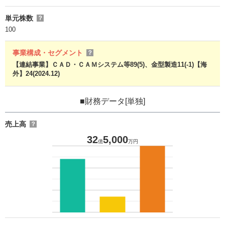
単元株数
？
100
事業構成・セグメント
？
【連結事業】ＣＡＤ・ＣＡＭシステム等89(5)、金型製造11(-1)【海
外】24(2024.12)
■財務データ[単独]
売上高
？
32
5,000
億
万円