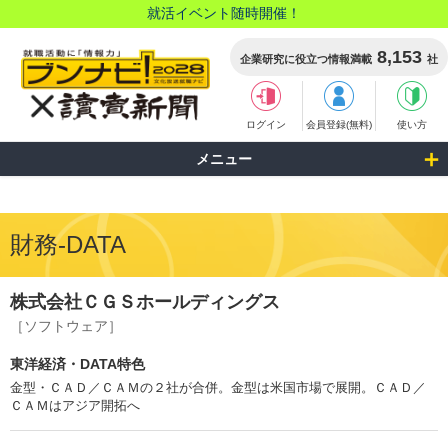
就活イベント随時開催！
8,153
企業研究に役立つ情報満載
社
ログイン
会員登録(無料)
使い方
メニュー
財務-DATA
株式会社ＣＧＳホールディングス
［ソフトウェア］
東洋経済・DATA特色
金型・ＣＡＤ／ＣＡＭの２社が合併。金型は米国市場で展開。ＣＡＤ／
ＣＡＭはアジア開拓へ