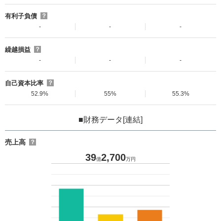
有利子負債
？
-
-
-
繰越損益
？
-
-
-
自己資本比率
？
52.9%
55%
55.3%
■財務データ[連結]
売上高
？
39
2,700
億
万円