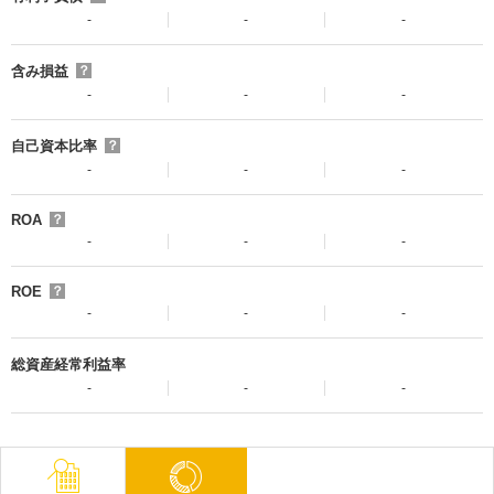
-
-
-
含み損益
？
-
-
-
自己資本比率
？
-
-
-
ROA
？
-
-
-
ROE
？
-
-
-
総資産経常利益率
-
-
-