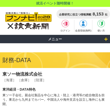
就活イベント随時開催！
8,153
企業研究に役立つ情報満載
社
ログイン
会員登録(無料)
使い方
メニュー
財務-DATA
東ソー物流株式会社
［海運］
［倉庫］
［陸運］
東洋経済・DATA特色
東ソー子会社。親会社製品を中心に海上・陸上・港湾等の総合物流を担
う。東北から九州までカバー。中国法人や海外支店を設立し海外にも展
開。