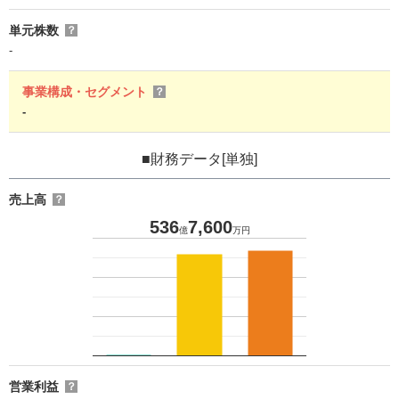
単元株数
？
-
事業構成・セグメント
？
-
■財務データ[単独]
売上高
？
536
7,600
億
万円
営業利益
？