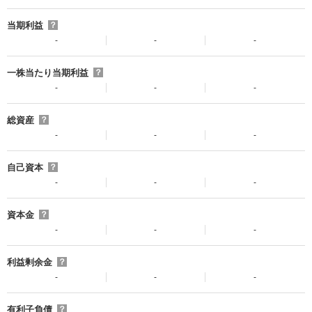
当期利益
？
-
-
-
一株当たり当期利益
？
-
-
-
総資産
？
-
-
-
自己資本
？
-
-
-
資本金
？
-
-
-
利益剰余金
？
-
-
-
有利子負債
？