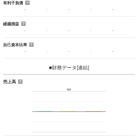
有利子負債
？
-
-
-
繰越損益
？
-
-
-
自己資本比率
？
-
-
-
■財務データ[連結]
売上高
？
NA