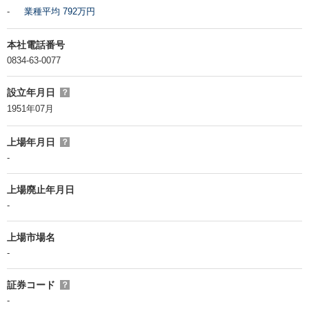
-
業種平均 792万円
本社電話番号
0834-63-0077
設立年月日
？
1951年07月
上場年月日
？
-
上場廃止年月日
-
上場市場名
-
証券コード
？
-