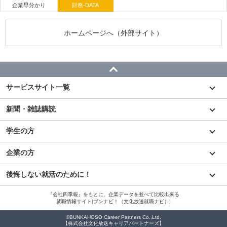
企業早分かり
財務-DATA
ホームページへ（外部サイト）
サービスサイト一覧
新聞・雑誌購読
学生の方
企業の方
後悔しない就活のために！
『会社四季報』をもとに、企業データを並べて比較出来る
就職情報サイト[ブンナビ！（文化放送就職ナビ）]
©BUNKAHOSO Career Partners Co.,Ltd.
【株式会社文化放送キャリアパートナーズ】