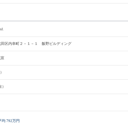
td.
都千代田区内幸町２－１－１ 飯野ビルディング
武宣
在）
現在）
均 792万円