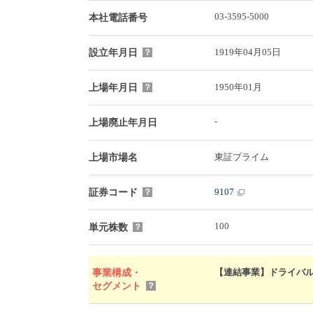
03-3595-5000
本社電話番号
1919年04月05日
設立年月日
？
1950年01月
上場年月日
？
-
上場廃止年月日
東証プライム
上場市場名
9107
証券コード
？
100
単元株数
？
【連結事業】ドライバルク31(
事業構成・
セグメント
？