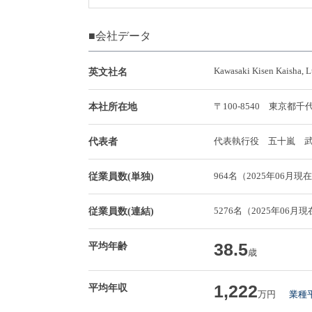
■会社データ
Kawasaki Kisen Kaisha, L
英文社名
〒100-8540 東京
本社所在地
代表執行役 五十嵐 
代表者
964名（2025年06月現
従業員数(単独)
5276名（2025年06月
従業員数(連結)
38.5
平均年齢
歳
1,222
平均年収
万円
業種平