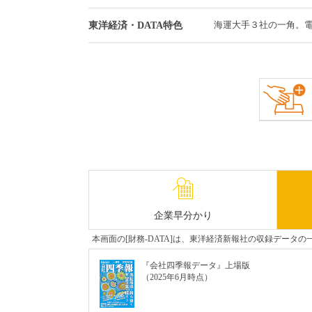
海運大手３社の一角。
東洋経済・DATA特色
企業早分かり
本画面の[財務-DATA]は、東洋経済新報社の収録デー
『会社四季報データ』上場版
（2025年6月時点）