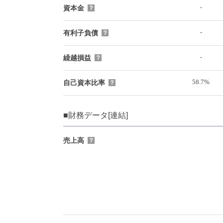
-
資本金
？
-
有利子負債
？
-
繰越損益
？
58.7%
自己資本比率
？
■財務データ[連結]
売上高
？