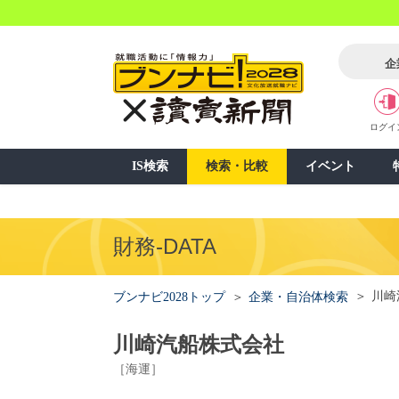
企
ログイ
IS検索
検索・比較
イベント
財務-DATA
川崎
ブンナビ2028トップ
企業・自治体検索
川崎汽船株式会社
［海運］