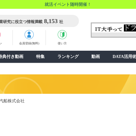
就活イベント随時開催！
8,153
業研究に役立つ情報満載
社
ン
会員登録(無料)
使い方
特典付き動画
特集
ランキング
動画
DATA活用
汽船株式会社