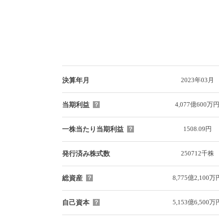
2023年03月
決算年月
4,077億600万
当期利益
？
1508.09円
一株当たり当期利益
？
250712千株
発行済み株式数
8,775億2,100万
総資産
？
5,153億6,500万
自己資本
？