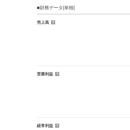
■財務データ[単独]
売上高
？
営業利益
？
経常利益
？