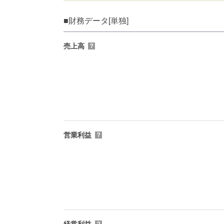
■財務データ[単独]
売上高
？
営業利益
？