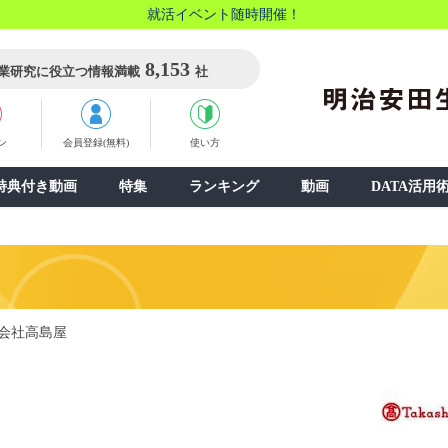
就活イベント随時開催！
8,153
業研究に役立つ情報満載
社
ン
会員登録(無料)
使い方
特典付き動画
特集
ランキング
動画
DATA活用
会社高島屋