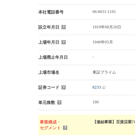
06-6631-1101
本社電話番号
1919年08月20日
設立年月日
？
1949年05月
上場年月日
？
-
上場廃止年月日
東証プライム
上場市場名
8233
証券コード
？
100
単元株数
？
【連結事業】百貨店業71(10
事業構成・
セグメント
？