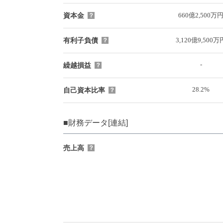
660億2,500万
資本金
？
3,120億9,500万
有利子負債
？
-
繰越損益
？
28.2%
自己資本比率
？
■財務データ[連結]
売上高
？