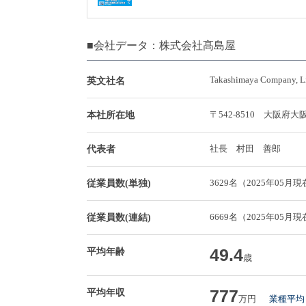
■会社データ：株式会社髙島屋
Takashimaya Company, L
英文社名
〒542-8510 大阪
本社所在地
社長 村田 善郎
代表者
3629名（2025年05月
従業員数(単独)
6669名（2025年05月
従業員数(連結)
49.4
平均年齢
歳
777
平均年収
万円
業種平均 