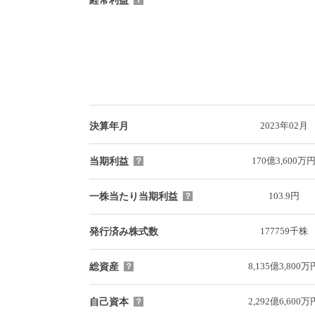
経常利益
？
2023年02月
決算年月
170億3,600万
当期利益
？
103.9円
一株当たり当期利益
？
177759千株
発行済み株式数
8,135億3,800万
総資産
？
2,292億6,600万
自己資本
？