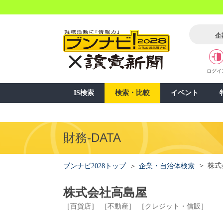
企
ログイ
IS検索
検索・比較
イベント
財務-DATA
株式
ブンナビ2028トップ
企業・自治体検索
株式会社高島屋
［百貨店］
［不動産］
［クレジット・信販］