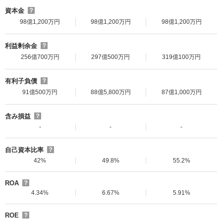
資本金
？
98億1,200万円
98億1,200万円
98億1,200万円
利益剰余金
？
256億700万円
297億500万円
319億100万円
有利子負債
？
91億500万円
88億5,800万円
87億1,000万円
含み損益
？
-
-
-
自己資本比率
？
42%
49.8%
55.2%
ROA
？
4.34%
6.67%
5.91%
ROE
？