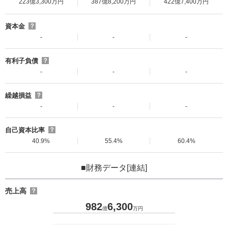
223億3,300万円
387億8,200万円
422億7,400万円
資本金
？
-
-
-
有利子負債
？
-
-
-
繰越損益
？
-
-
-
自己資本比率
？
40.9%
55.4%
60.4%
■財務データ[連結]
売上高
？
982
6,300
億
万円