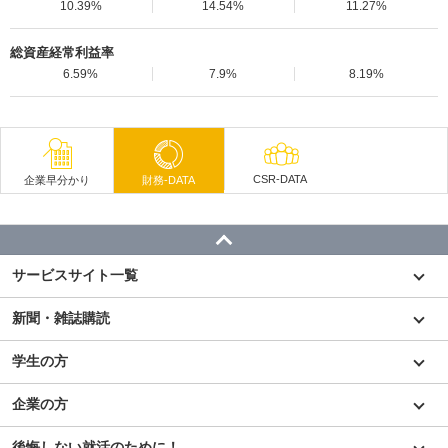
10.39%
14.54%
11.27%
総資産経常利益率
6.59%
7.9%
8.19%
CSR-DATA
企業早分かり
財務-DATA
サービスサイト一覧
新聞・雑誌購読
学生の方
企業の方
後悔しない就活のために！