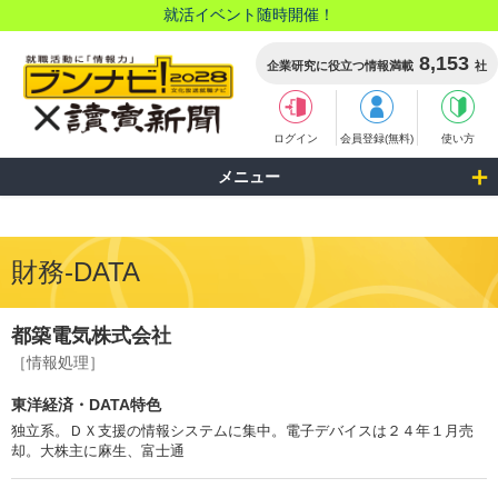
就活イベント随時開催！
8,153
企業研究に役立つ情報満載
社
ログイン
会員登録(無料)
使い方
メニュー
財務-DATA
都築電気株式会社
［情報処理］
東洋経済・DATA特色
独立系。ＤＸ支援の情報システムに集中。電子デバイスは２４年１月売
却。大株主に麻生、富士通