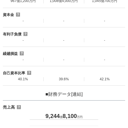
967億1,200万円
1,008億4,000万円
1,045億700万円
資本金
？
-
-
-
有利子負債
？
-
-
-
繰越損益
？
-
-
-
自己資本比率
？
40.1%
39.6%
42.1%
■財務データ[連結]
売上高
？
9,244
8,100
億
万円