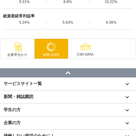
9.31%
8.8%
10.22%
総資産経常利益率
5.24%
5.63%
6.36%
CSR-DATA
企業早分かり
財務-DATA
サービスサイト一覧
新聞・雑誌購読
学生の方
企業の方
後悔しない就活のために！