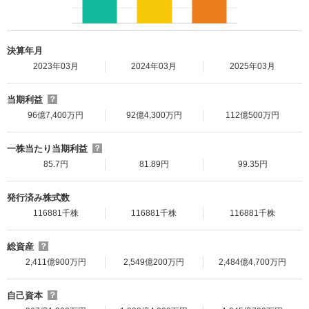
決算年月
2023年03月
2024年03月
2025年03月
当期利益
？
96億7,400万円
92億4,300万円
112億500万円
一株当たり当期利益
？
85.7円
81.89円
99.35円
発行済み株式数
116881千株
116881千株
116881千株
総資産
？
2,411億900万円
2,549億200万円
2,484億4,700万円
自己資本
？