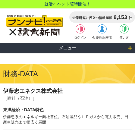
就活イベント随時開催！
8,153
企業研究に役立つ情報満載
社
ログイン
会員登録(無料)
使い方
メニュー
財務-DATA
伊藤忠エネクス株式会社
［商社（石油）］
東洋経済・DATA特色
伊藤忠系のエネルギー商社首位。石油製品やＬＰガスから電力販売、日
産車販売まで幅広く展開