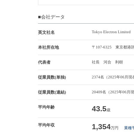
■会社データ
Tokyo Electron Limited
英文社名
〒107-6325 東京
本社所在地
社長 河合 利樹
代表者
2374名（2025年06月
従業員数(単独)
20409名（2025年06月
従業員数(連結)
43.5
平均年齢
歳
1,354
平均年収
万円
業種平