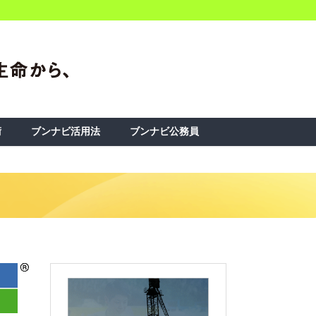
術
ブンナビ活用法
ブンナビ公務員