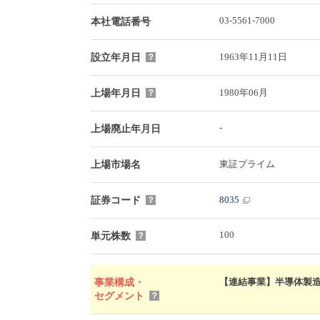
03-5561-7000
本社電話番号
1963年11月11日
設立年月日
？
1980年06月
上場年月日
？
-
上場廃止年月日
東証プライム
上場市場名
8035
証券コード
？
100
単元株数
？
【連結事業】半導体製造装置1
事業構成・
セグメント
？