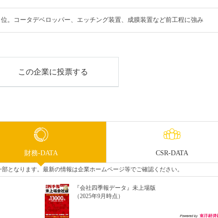
３位。コータデベロッパー、エッチング装置、成膜装置など前工程に強み
この企業に投票する
財務-DATA
CSR-DATA
タの一部となります。最新の情報は企業ホームページ等でご確認ください。
『会社四季報データ』未上場版
（2025年9月時点）