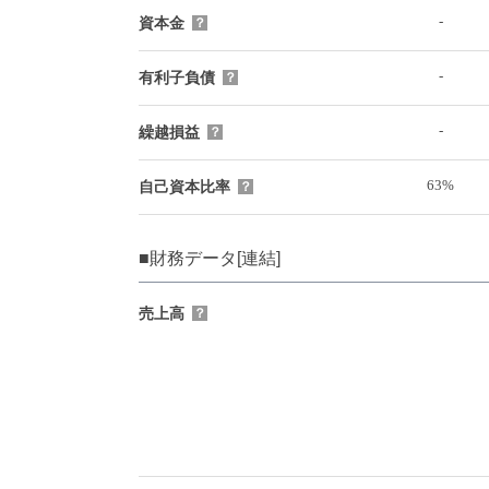
-
資本金
？
-
有利子負債
？
-
繰越損益
？
63%
自己資本比率
？
■財務データ[連結]
売上高
？