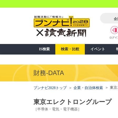
企
ログイ
IS検索
検索・比較
イベント
財務-DATA
東京
ブンナビ2028トップ
企業・自治体検索
東京エレクトロングループ
［半導体・電気・電子機器］