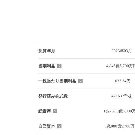
2023年03月
決算年月
4,845億5,700万
当期利益
？
1035.54円
一株当たり当期利益
？
471632千株
発行済み株式数
1兆7,280億5,000
総資産
？
1兆880億5,700
自己資本
？