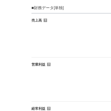
■財務データ[単独]
売上高
？
営業利益
？
経常利益
？