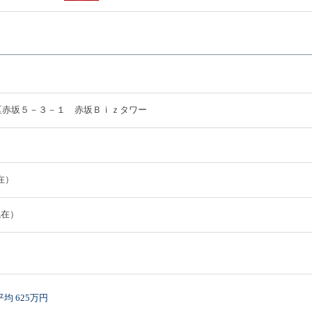
都港区赤坂５－３－１ 赤坂Ｂｉｚタワー
現在）
現在）
均 625万円