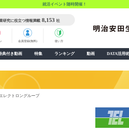
就活イベント随時開催！
8,153
業研究に役立つ情報満載
社
ン
会員登録(無料)
使い方
特典付き動画
特集
ランキング
動画
DATA活用
エレクトロングループ