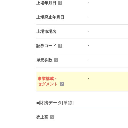
-
上場年月日
？
-
上場廃止年月日
-
上場市場名
-
証券コード
？
-
単元株数
？
-
事業構成・
セグメント
？
■財務データ[単独]
売上高
？