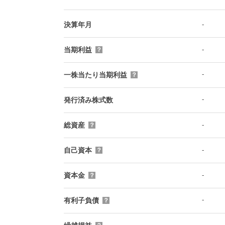
-
決算年月
-
当期利益
？
-
一株当たり当期利益
？
-
発行済み株式数
-
総資産
？
-
自己資本
？
-
資本金
？
-
有利子負債
？
-