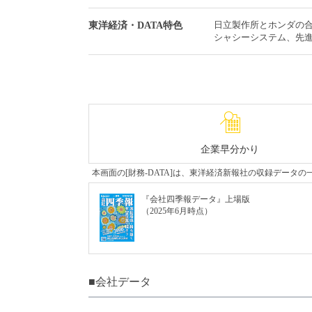
日立製作所とホンダの
東洋経済・DATA特色
シャシーシステム、先
企業早分かり
本画面の[財務-DATA]は、東洋経済新報社の収録デー
『会社四季報データ』上場版
（2025年6月時点）
■会社データ