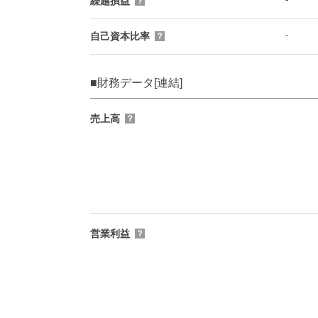
繰越損益
？
-
自己資本比率
？
■財務データ[連結]
売上高
？
営業利益
？