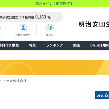
就活イベント随時開催！
8,153
業研究に役立つ情報満載
社
ン
会員登録(無料)
使い方
特典付き動画
特集
ランキング
動画
DATA活用
ｔｅｍｏ株式会社