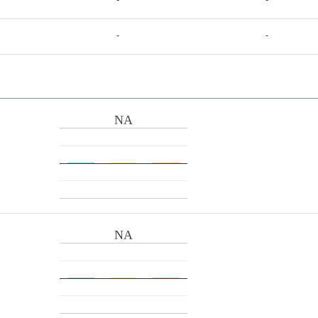
-
-
NA
NA