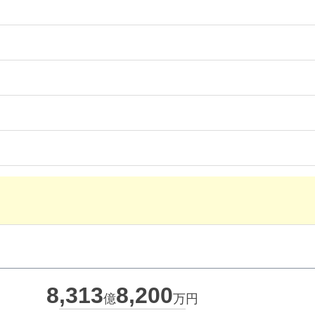
8,313
8,200
億
万円