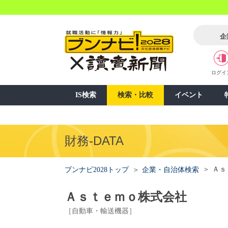
企
ログイ
IS検索
検索・比較
イベント
財務-DATA
Ａｓ
ブンナビ2028トップ
企業・自治体検索
Ａｓｔｅｍｏ株式会社
［自動車・輸送機器］