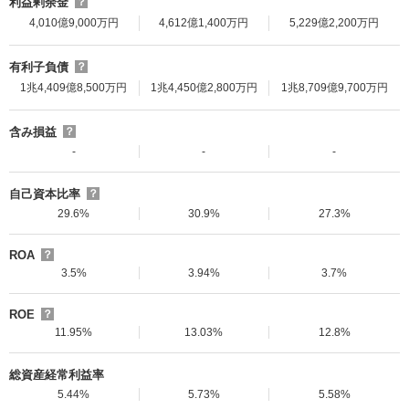
利益剰余金
？
4,010億9,000万円
4,612億1,400万円
5,229億2,200万円
有利子負債
？
1兆4,409億8,500万円
1兆4,450億2,800万円
1兆8,709億9,700万円
含み損益
？
-
-
-
自己資本比率
？
29.6%
30.9%
27.3%
ROA
？
3.5%
3.94%
3.7%
ROE
？
11.95%
13.03%
12.8%
総資産経常利益率
5.44%
5.73%
5.58%