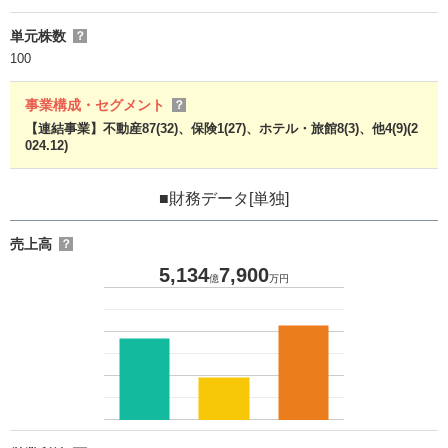
単元株数
？
100
事業構成・セグメント
？
【連結事業】不動産87(32)、保険1(27)、ホテル・旅館8(3)、他4(9)(2
024.12)
■財務データ[単独]
売上高
？
5,134
7,900
億
万円