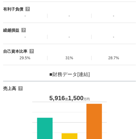
有利子負債
？
-
-
-
繰越損益
？
-
-
-
自己資本比率
？
29.5%
31%
28.7%
■財務データ[連結]
売上高
？
5,916
1,500
億
万円