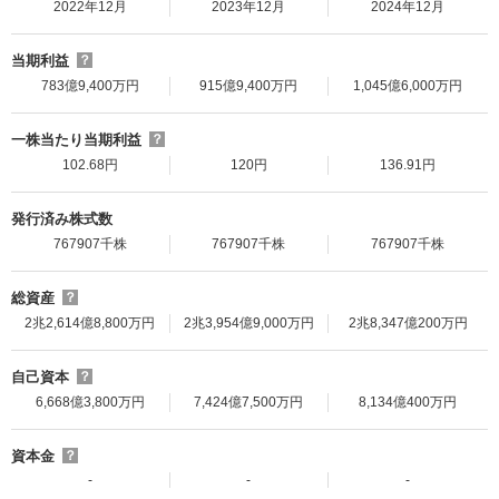
2022年12月
2023年12月
2024年12月
当期利益
？
783億9,400万円
915億9,400万円
1,045億6,000万円
一株当たり当期利益
？
102.68円
120円
136.91円
発行済み株式数
767907千株
767907千株
767907千株
総資産
？
2兆2,614億8,800万円
2兆3,954億9,000万円
2兆8,347億200万円
自己資本
？
6,668億3,800万円
7,424億7,500万円
8,134億400万円
資本金
？
-
-
-