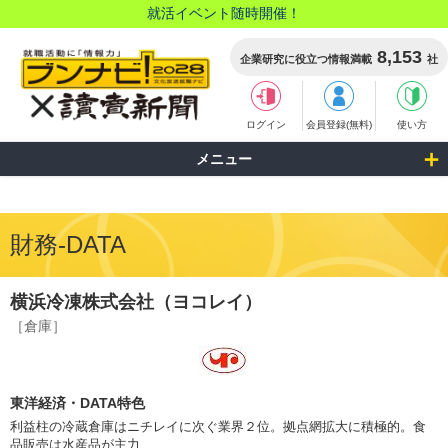
就活イベント随時開催！
8,153
企業研究に役立つ情報満載
社
ログイン
会員登録(無料)
使い方
メニュー
財務-DATA
横浜冷凍株式会社（ヨコレイ）
［倉庫］
東洋経済・DATA特色
利益柱の冷蔵倉庫はニチレイに次ぐ業界２位。拠点網拡大に積極的。食
品販売は水産品が主力