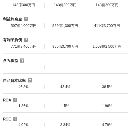
143億300万円
143億300万円
143億300万円
利益剰余金
？
507億4,000万円
522億1,300万円
411億3,700万円
有利子負債
？
771億8,400万円
955億3,700万円
1,008億2,500万円
含み損益
？
-
-
-
自己資本比率
？
46.8%
43.4%
38.5%
ROA
？
1.86%
1.5%
1.96%
ROE
？
4.02%
3.34%
4.79%