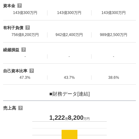
資本金
？
143億300万円
143億300万円
143億300万円
有利子負債
？
756億8,200万円
942億2,400万円
989億2,500万円
繰越損益
？
-
-
-
自己資本比率
？
47.3%
43.7%
38.6%
■財務データ[連結]
売上高
？
1,222
8,200
億
万円