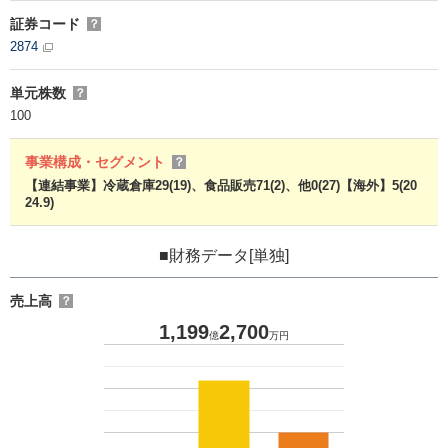
証券コード
？
2874
単元株数
？
100
事業構成・セグメント
？
【連結事業】冷蔵倉庫29(19)、食品販売71(2)、他0(27)【海外】5(20
24.9)
■財務データ[単独]
売上高
？
1,199
2,700
億
万円