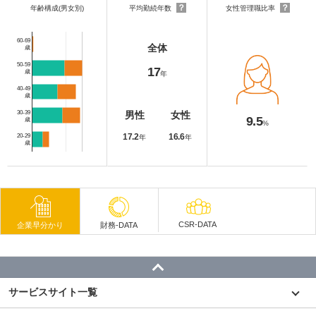
？
？
年齢構成(男女別)
平均勤続年数
女性管理職比率
60-69
全体
歳
50-59
17
歳
年
40-49
歳
30-39
男性
女性
9.5
歳
%
17.2
16.6
20-29
年
年
歳
CSR-DATA
企業早分かり
財務-DATA
サービスサイト一覧