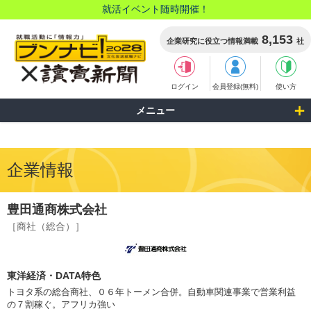
就活イベント随時開催！
8,153
企業研究に役立つ情報満載
社
ログイン
会員登録(無料)
使い方
メニュー
企業情報
豊田通商株式会社
［商社（総合）］
東洋経済・DATA特色
トヨタ系の総合商社、０６年トーメン合併。自動車関連事業で営業利益
の７割稼ぐ。アフリカ強い