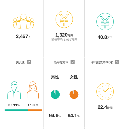
1,320
2,467
万円
40.8
人
万円
業種平均 1,052万円
？
？
？
男女比
新卒定着率
平均残業時間(月)
男性
女性
62.99
37.01
%
%
22.4
時間
94.6
94.1
%
%