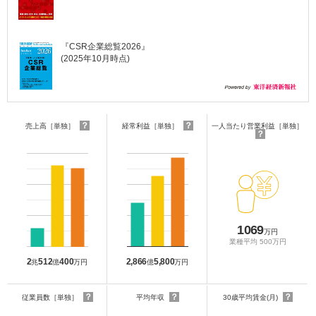
『CSR企業総覧2026』
(2025年10月時点)
？
？
売上高［単独］
経常利益［単独］
一人当たり営業利益［単独］
？
1069
万円
業種平均 500万円
2
512
400
2,866
5,800
兆
億
万円
億
万円
？
？
？
従業員数［単独］
平均年収
30歳平均賃金(月)