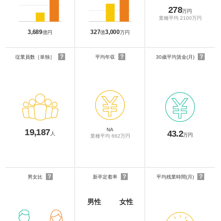
278
万円
業種平均 2100万円
3,689
327
3,000
億円
億
万円
？
？
？
従業員数［単独］
平均年収
30歳平均賃金(月)
NA
19,187
43.2
人
万円
業種平均 662万円
？
？
？
男女比
新卒定着率
平均残業時間(月)
男性
女性