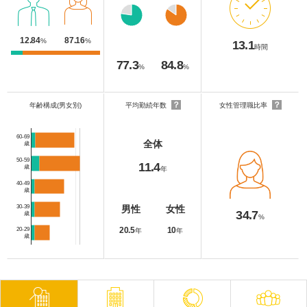
12.84
87.16
%
%
13.1
時間
77.3
84.8
%
%
？
？
年齢構成(男女別)
平均勤続年数
女性管理職比率
60-69
全体
歳
50-59
11.4
歳
年
40-49
歳
30-39
男性
女性
34.7
歳
%
20.5
10
20-29
年
年
歳