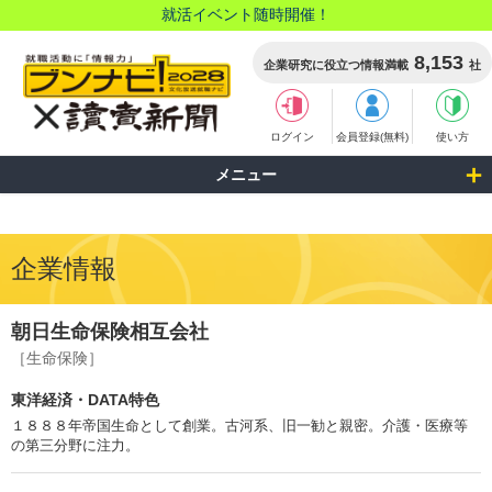
就活イベント随時開催！
8,153
企業研究に役立つ情報満載
社
ログイン
会員登録(無料)
使い方
メニュー
企業情報
朝日生命保険相互会社
［生命保険］
東洋経済・DATA特色
１８８８年帝国生命として創業。古河系、旧一勧と親密。介護・医療等
の第三分野に注力。