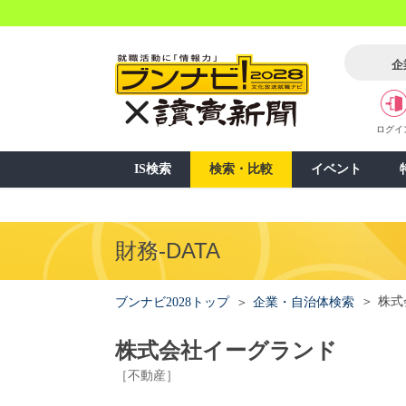
企
ログイ
IS検索
検索・比較
イベント
財務-DATA
株式
ブンナビ2028トップ
企業・自治体検索
株式会社イーグランド
［不動産］