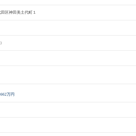
都千代田区神田美土代町１
在）
662万円