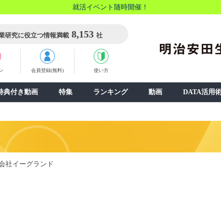
就活イベント随時開催！
8,153
業研究に役立つ情報満載
社
ン
会員登録(無料)
使い方
特典付き動画
特集
ランキング
動画
DATA活用
会社イーグランド