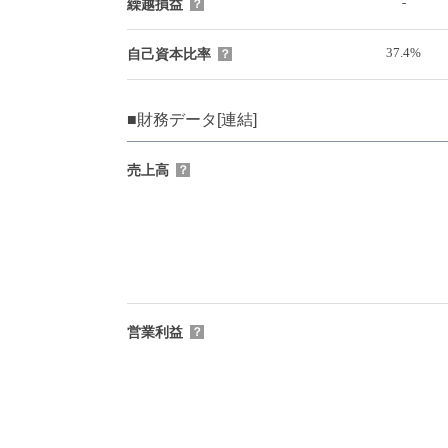
-
繰越損益
？
37.4%
自己資本比率
？
■財務データ[連結]
売上高
？
営業利益
？