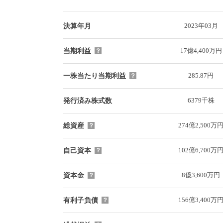
2023年03月
決算年月
17億4,400万円
当期利益
？
285.87円
一株当たり当期利益
？
6379千株
発行済み株式数
274億2,500万
総資産
？
102億6,700万
自己資本
？
8億3,600万円
資本金
？
156億3,400万
有利子負債
？