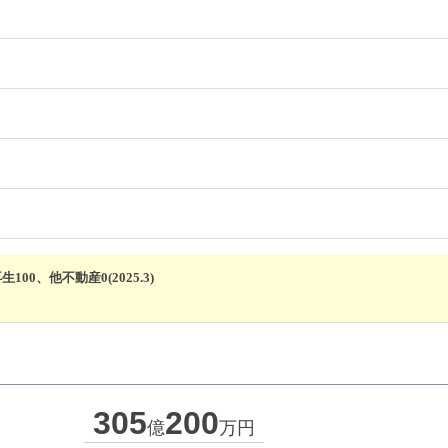
00、他不動産0(2025.3)
305
200
億
万円