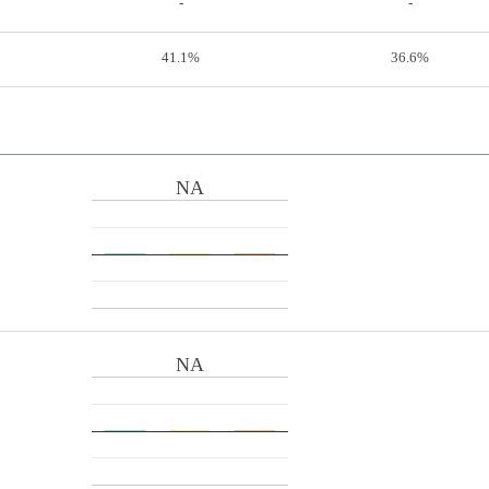
-
-
41.1%
36.6%
NA
NA