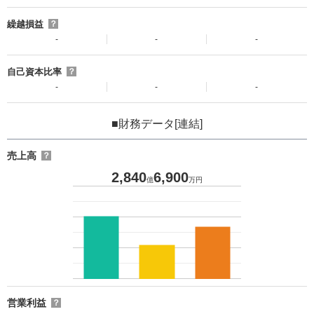
繰越損益
？
-
-
-
自己資本比率
？
-
-
-
■財務データ[連結]
売上高
？
2,840
6,900
億
万円
営業利益
？