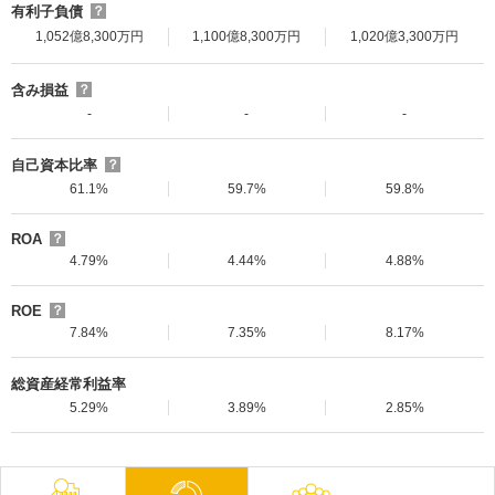
有利子負債
？
1,052億8,300万円
1,100億8,300万円
1,020億3,300万円
含み損益
？
-
-
-
自己資本比率
？
61.1%
59.7%
59.8%
ROA
？
4.79%
4.44%
4.88%
ROE
？
7.84%
7.35%
8.17%
総資産経常利益率
5.29%
3.89%
2.85%