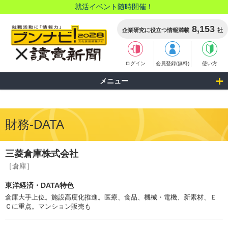
就活イベント随時開催！
8,153
企業研究に役立つ情報満載
社
ログイン
会員登録(無料)
使い方
メニュー
財務-DATA
三菱倉庫株式会社
［倉庫］
東洋経済・DATA特色
倉庫大手上位。施設高度化推進。医療、食品、機械・電機、新素材、Ｅ
Ｃに重点。マンション販売も