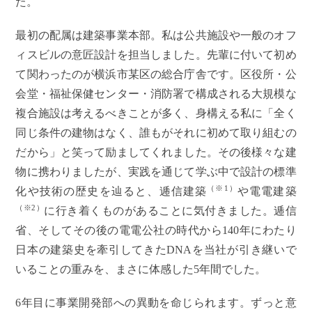
た。
最初の配属は建築事業本部。私は公共施設や一般のオフ
ィスビルの意匠設計を担当しました。先輩に付いて初め
て関わったのが横浜市某区の総合庁舎です。区役所・公
会堂・福祉保健センター・消防署で構成される大規模な
複合施設は考えるべきことが多く、身構える私に「全く
同じ条件の建物はなく、誰もがそれに初めて取り組むの
だから」と笑って励ましてくれました。その後様々な建
物に携わりましたが、実践を通じて学ぶ中で設計の標準
（※1）
化や技術の歴史を辿ると、逓信建築
や電電建築
（※2）
に行き着くものがあることに気付きました。逓信
省、そしてその後の電電公社の時代から140年にわたり
日本の建築史を牽引してきたDNAを当社が引き継いで
いることの重みを、まさに体感した5年間でした。
6年目に事業開発部への異動を命じられます。ずっと意