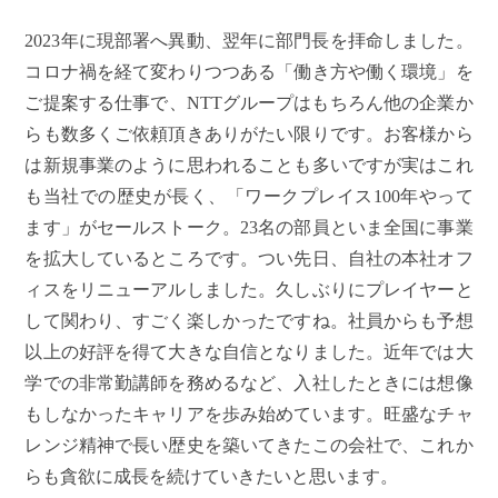
2023年に現部署へ異動、翌年に部門長を拝命しました。
コロナ禍を経て変わりつつある「働き方や働く環境」を
ご提案する仕事で、NTTグループはもちろん他の企業か
らも数多くご依頼頂きありがたい限りです。お客様から
は新規事業のように思われることも多いですが実はこれ
も当社での歴史が長く、「ワークプレイス100年やって
ます」がセールストーク。23名の部員といま全国に事業
を拡大しているところです。つい先日、自社の本社オフ
ィスをリニューアルしました。久しぶりにプレイヤーと
して関わり、すごく楽しかったですね。社員からも予想
以上の好評を得て大きな自信となりました。近年では大
学での非常勤講師を務めるなど、入社したときには想像
もしなかったキャリアを歩み始めています。旺盛なチャ
レンジ精神で長い歴史を築いてきたこの会社で、これか
らも貪欲に成長を続けていきたいと思います。