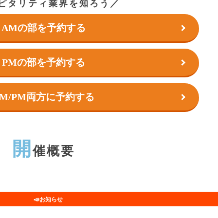
ピタリティ業界を知ろう／
AMの部を予約する
PMの部を予約する
AM/PM両方に予約する
開
催概要
📣お知らせ