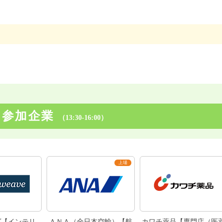
M参加企業
（13:30-16:00）
ヴ【インテリ
ＡＮＡ（全日本空輸）【航
カワチ薬品【専門店（医