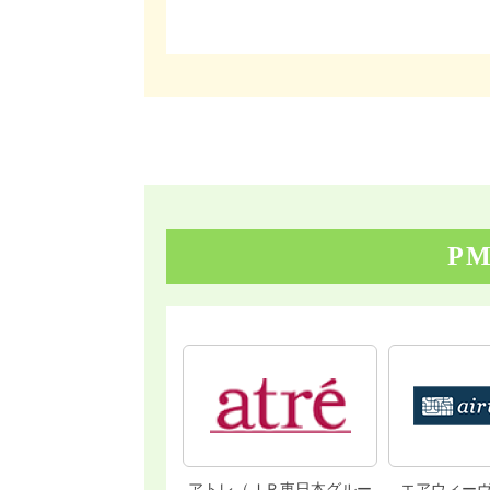
P
アトレ（ＪＲ東日本グルー
エアウィー