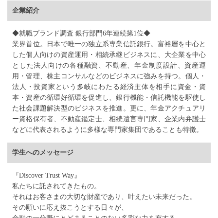
企業紹介
◆就職ブランド調査 銀行部門6年連続第1位◆
業界首位。日本で唯一の独立系専業信託銀行。富裕層を中心と
した個人向けの資産運用・相続承継ビジネスに、大企業を中心
とした法人向けの各種融資、不動産、年金制度設計、資産運
用・管理、株主コンサルなどのビジネスに強みを持つ。個人・
法人・投資家という多岐にわたる経済主体を相手に資金・資
本・資産の循環好循環を促進し、銀行機能・信託機能を駆使し
た社会課題解決型のビジネスを推進。更に、年金アクチュアリ
ー資格保有者、不動産鑑定士、相続遺言専門家、企業内弁護士
などに代表されるように多様な専門家集団であることも特徴。
学生へのメッセージ
『Discover Trust Way』
私たちに託されてきたもの。
それはお客さまの大切な財産であり、叶えたい未来だった。
その願いに応え抜こうとする日々が、