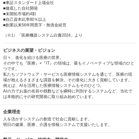
■東証スタンダード上場会社
■徹底した自社開発
■未開拓市場約4割
■自己資本比率80％以上
■創業以来56年間黒字・無借金経営
（※1）「医療機器システム白書2024」より
ビジネスの展望・ビジョン
日々、進化を続ける医療の世界。
その中でも『医療』×『IT』の領域は、最もイノベーティブな領域のひと
つです。
私たちソフトウェア・サービスも医療情報システムを通じて、医療の現
場が抱えるさまざまな課題を解決。その進化に大きく貢献しています。
例えば、AIを活用した医療情報システムもそのひとつ。
AIの力でお薬の名前や残数などを瞬時に判別するシステムなど、当社で
は本格的にその研究開発に取り組み始めています。
企業理念
人を活かすシステムの創造で社会に貢献します。
明日の健康、医療、介護を情報システムで支援いたします。