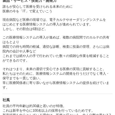
製品・サービス・技術力・開発力
誰もが安心して医療を受けられる未来のために
医療の今を「IT」で変えていこう
現在病院など医療の現場では、電子カルテやオーダリングシステムを
はじめとする医療情報システムの導入が進められています。
しかし、その割合は6割ほど。
この医療情報システムの導入が進めば、複数の病院間でのカルテの共有
はもとより
病院での待ち時間の軽減、適切な診断、検査に投薬の管理、さらには病
院内の会計や人事など
これまでは紙や人の手で行われていた数々の煩雑な作業を軽減すること
ができるのです。
それはつまり、未来の適切で安心できる医療の実現に貢献すること。
私たちはそのために、医療情報システムの開発を行うだけでなく導入・
保守までを一貫して扱い、
常に医療関係者に寄り添いながら医療情報システムの提供を続けていま
す。
社風
社員の平均年齢は約30歳と若いのが特徴。
これは新卒を中心に100名以上の採用を行っているためです。