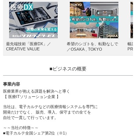
最先端技術「医療DX」／
希望のシゴトを、転勤なしで
幅広
CREATIVE VALUE
PRO
／OSAKA , TOKYO
■ビジネスの概要
事業内容
医療業界が抱える課題を解決へと導く
【 医療ITソリューション企業 】
当社は、電子カルテなどの医療情報システムを専門に
開発だけでなく、 販売、導入、保守までの全てを
自社で一貫して行っています。
～～当社の特徴～～
■電子カルテ全国シェア第2位（※1）