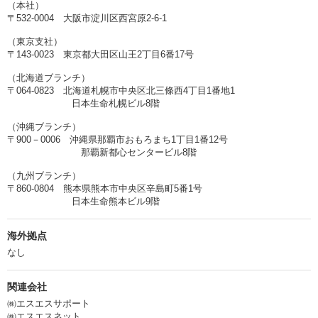
（本社）
〒532-0004 大阪市淀川区西宮原2-6-1
（東京支社）
〒143-0023 東京都大田区山王2丁目6番17号
（北海道ブランチ）
〒064‐0823 北海道札幌市中央区北三條西4丁目1番地1
日本生命札幌ビル8階
（沖縄ブランチ）
〒900－0006 沖縄県那覇市おもろまち1丁目1番12号
那覇新都心センタービル8階
（九州ブランチ）
〒860-0804 熊本県熊本市中央区辛島町5番1号
日本生命熊本ビル9階
海外拠点
なし
関連会社
㈱エスエスサポート
㈱エスエスネット