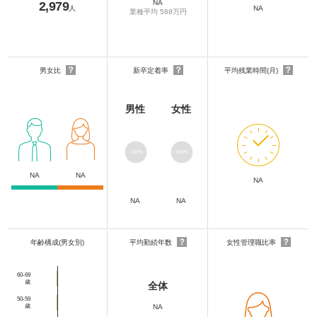
NA
2,979
人
NA
業種平均 588万円
？
？
？
男女比
新卒定着率
平均残業時間(月)
男性
女性
100%
100%
NA
NA
NA
NA
NA
？
？
年齢構成(男女別)
平均勤続年数
女性管理職比率
60-69
歳
全体
50-59
歳
NA