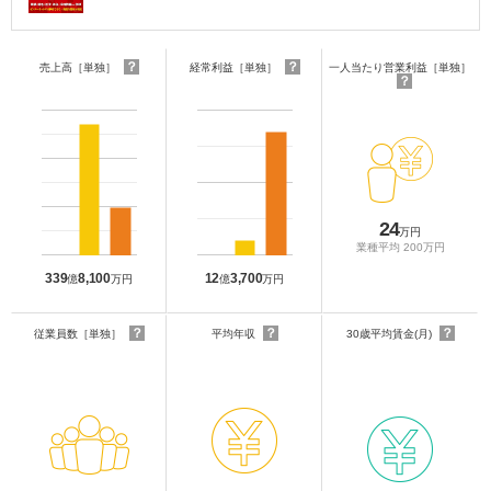
？
？
売上高［単独］
経常利益［単独］
一人当たり営業利益［単独］
？
24
万円
業種平均 200万円
339
8,100
12
3,700
億
万円
億
万円
？
？
？
従業員数［単独］
平均年収
30歳平均賃金(月)