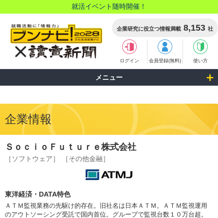
就活イベント随時開催！
8,153
企業研究に役立つ情報満載
社
ログイン
会員登録(無料)
使い方
メニュー
企業情報
ＳｏｃｉｏＦｕｔｕｒｅ株式会社
［ソフトウェア］
［その他金融］
東洋経済・DATA特色
ＡＴＭ監視業務の先駆け的存在。旧社名は日本ＡＴＭ。ＡＴＭ監視運用
のアウトソーシング受託で国内首位。グループで監視台数１０万台超。