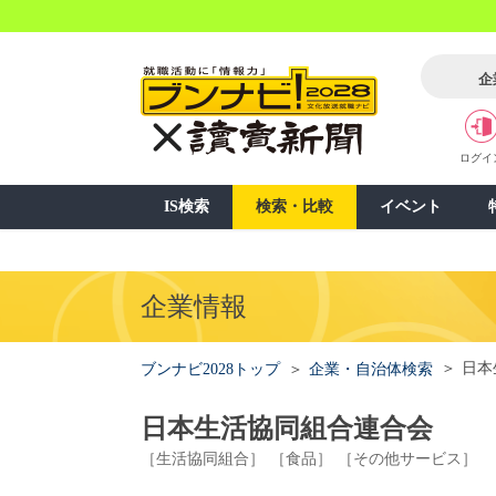
企
ログイ
IS検索
検索・比較
イベント
企業情報
日本
ブンナビ2028トップ
企業・自治体検索
日本生活協同組合連合会
［生活協同組合］
［食品］
［その他サービス］