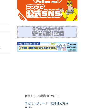
他
後悔しない就活のために！
内定に一歩リード『就活進め方ガ
イド』