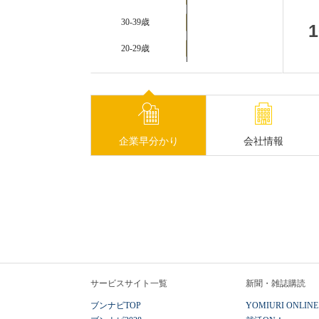
30-39歳
1
20-29歳
企業早分かり
会社情報
サービスサイト一覧
新聞・雑誌購読
ブンナビTOP
YOMIURI ONLINE