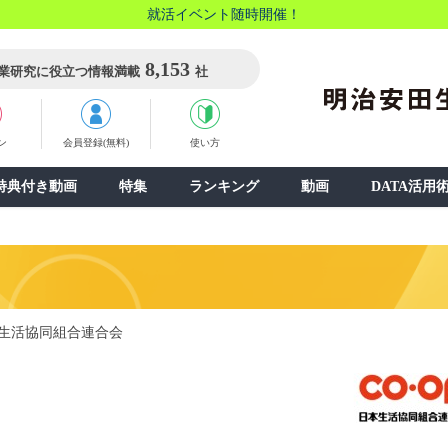
就活イベント随時開催！
8,153
業研究に役立つ情報満載
社
ン
会員登録(無料)
使い方
特典付き動画
特集
ランキング
動画
DATA活用
生活協同組合連合会