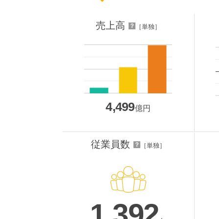
売上高
？
［単独］
4,499
億円
従業員数
？
［単独］
1,392