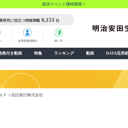
就活イベント随時開催！
8,153
業研究に役立つ情報満載
社
ン
会員登録(無料)
使い方
特典付き動画
特集
ランキング
動画
DATA活用
ＵＦＪ信託銀行株式会社