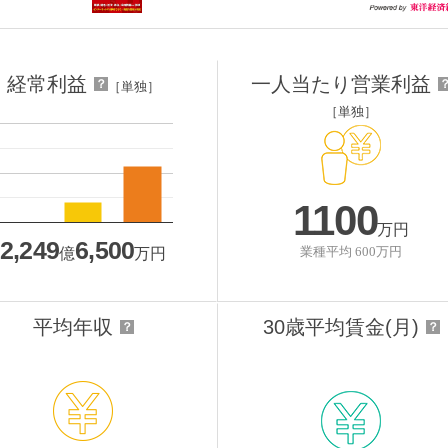
経常利益
一人当たり営業利益
？
［単独］
［単独］
1100
万円
2,249
6,500
業種平均 600万円
億
万円
平均年収
30歳平均賃金(月)
？
？