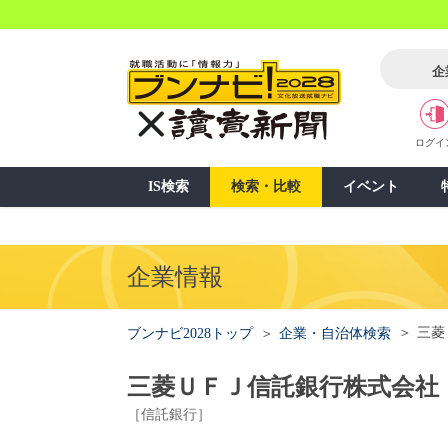
企
ログイ
IS検索
検索・比較
イベント
企業情報
三菱
ブンナビ2028トップ
企業・自治体検索
三菱ＵＦＪ信託銀行株式会社
［信託銀行］