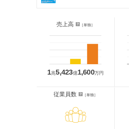
売上高
？
［単独］
1
5,423
1,600
兆
億
万円
従業員数
？
［単独］