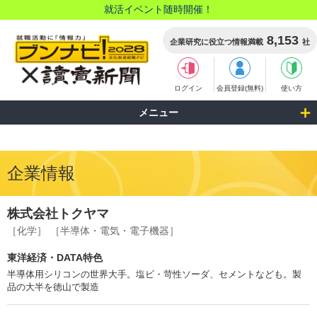
就活イベント随時開催！
8,153
企業研究に役立つ情報満載
社
ログイン
会員登録(無料)
使い方
メニュー
企業情報
株式会社トクヤマ
［化学］
［半導体・電気・電子機器］
東洋経済・DATA特色
半導体用シリコンの世界大手。塩ビ・苛性ソーダ、セメントなども。製
品の大半を徳山で製造