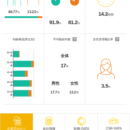
86.77
13.23
%
%
14.2
時間
91.9
81.2
%
%
？
？
年齢構成(男女別)
平均勤続年数
女性管理職比率
60-69
全体
歳
50-59
17
歳
年
40-49
歳
30-39
男性
女性
3.5
歳
%
17.7
12.2
20-29
年
年
歳
CSR-DATA
企業早分かり
会社情報
財務-DATA