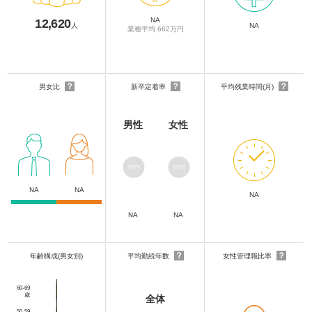
NA
12,620
人
NA
業種平均 662万円
？
？
？
男女比
新卒定着率
平均残業時間(月)
男性
女性
100%
100%
NA
NA
NA
NA
NA
？
？
年齢構成(男女別)
平均勤続年数
女性管理職比率
60-69
歳
全体
50-59