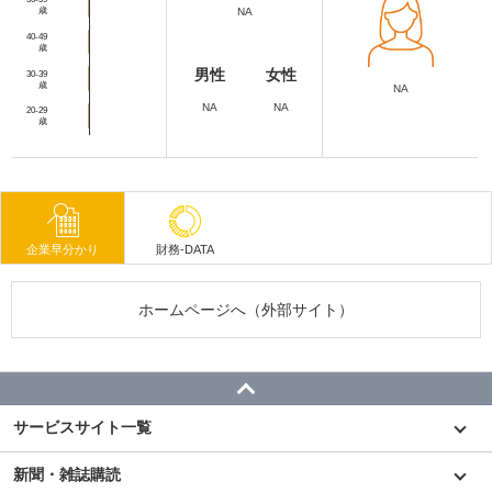
歳
NA
40-49
歳
男性
女性
30-39
歳
NA
NA
NA
20-29
歳
企業早分かり
財務-DATA
ホームページへ（外部サイト）
サービスサイト一覧
新聞・雑誌購読