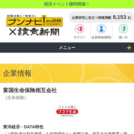
就活イベント随時開催！
8,153
企業研究に役立つ情報満載
社
ログイン
会員登録(無料)
使い方
メニュー
企業情報
富国生命保険相互会社
［生命保険］
東洋経済・DATA特色
「ご契約者の利益擁護」を経営理念とし創業以来、相互会社形態貫く唯