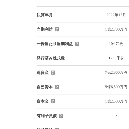
2022年12月
決算年月
1億2,700万円
当期利益
？
104.72円
一株当たり当期利益
？
1253千株
発行済み株式数
7億2,900万円
総資産
？
5億6,500万円
自己資本
？
1億2,500万円
資本金
？
-
有利子負債
？