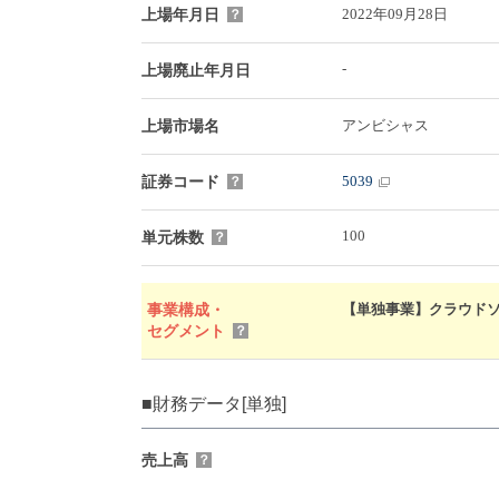
2022年09月28日
上場年月日
？
-
上場廃止年月日
アンビシャス
上場市場名
5039
証券コード
？
100
単元株数
？
【単独事業】クラウドソリュ
事業構成・
セグメント
？
■財務データ[単独]
売上高
？