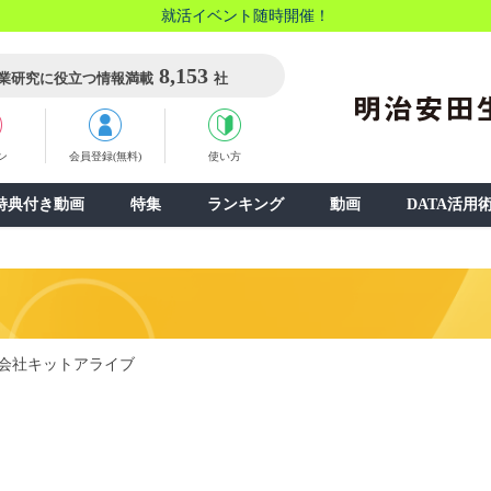
就活イベント随時開催！
8,153
業研究に役立つ情報満載
社
ン
会員登録(無料)
使い方
特典付き動画
特集
ランキング
動画
DATA活用
会社キットアライブ