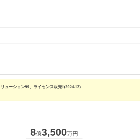
ーション99、ライセンス販売1(2024.12)
8
3,500
億
万円