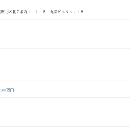
道札幌市北区北７条西１－１－５ 丸増ビルＮｏ．１８
）
588万円