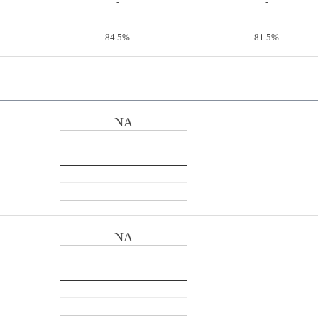
-
-
84.5%
81.5%
NA
NA