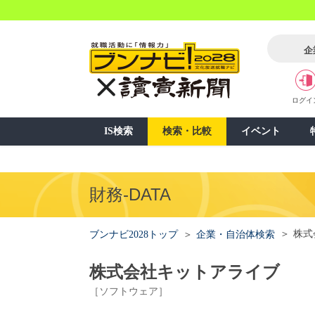
企
ログイ
IS検索
検索・比較
イベント
財務-DATA
株式
ブンナビ2028トップ
企業・自治体検索
株式会社キットアライブ
［ソフトウェア］