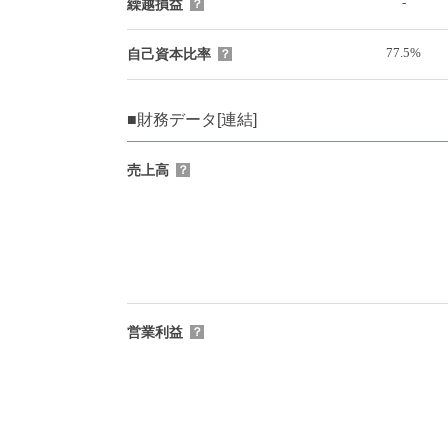
-
繰越損益
？
77.5%
自己資本比率
？
■財務データ[連結]
売上高
？
営業利益
？