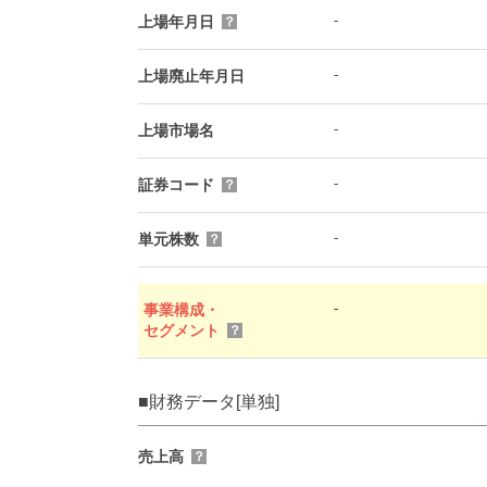
-
上場年月日
？
-
上場廃止年月日
-
上場市場名
-
証券コード
？
-
単元株数
？
-
事業構成・
セグメント
？
■財務データ[単独]
売上高
？