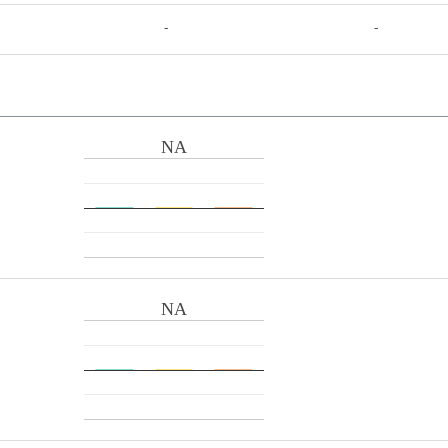
-
-
NA
NA