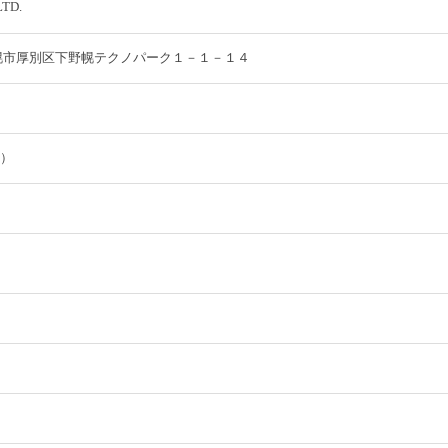
LTD.
道札幌市厚別区下野幌テクノパーク１－１－１４
在）