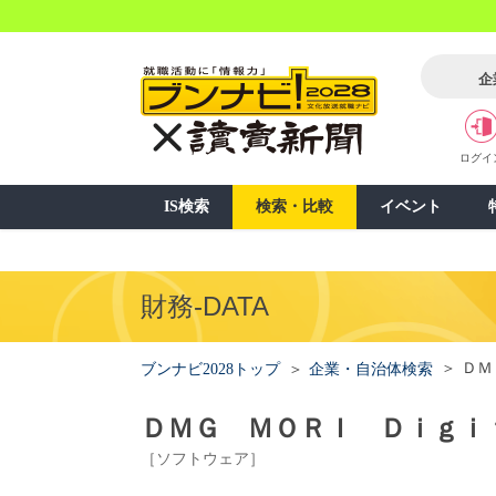
企
ログイ
IS検索
検索・比較
イベント
財務-DATA
ＤＭ
ブンナビ2028トップ
企業・自治体検索
ＤＭＧ ＭＯＲＩ Ｄｉｇｉ
［ソフトウェア］