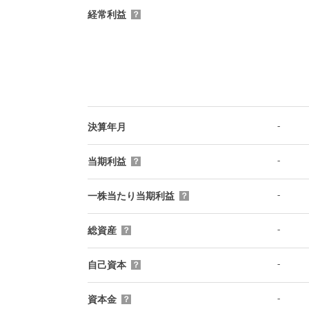
経常利益
？
-
決算年月
-
当期利益
？
-
一株当たり当期利益
？
-
総資産
？
-
自己資本
？
-
資本金
？