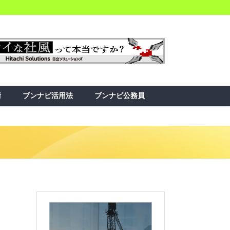
術
ブンナビ活用法
ブンナビ公務員