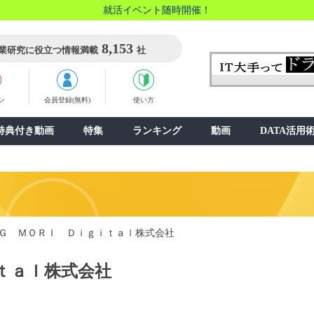
就活イベント随時開催！
8,153
業研究に役立つ情報満載
社
ン
会員登録(無料)
使い方
特典付き動画
特集
ランキング
動画
DATA活用
Ｇ ＭＯＲＩ Ｄｉｇｉｔａｌ株式会社
ｔａｌ株式会社