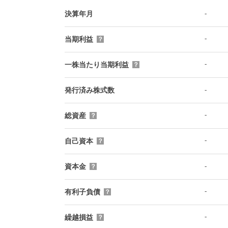
-
決算年月
-
当期利益
？
-
一株当たり当期利益
？
-
発行済み株式数
-
総資産
？
-
自己資本
？
-
資本金
？
-
有利子負債
？
-
繰越損益
？