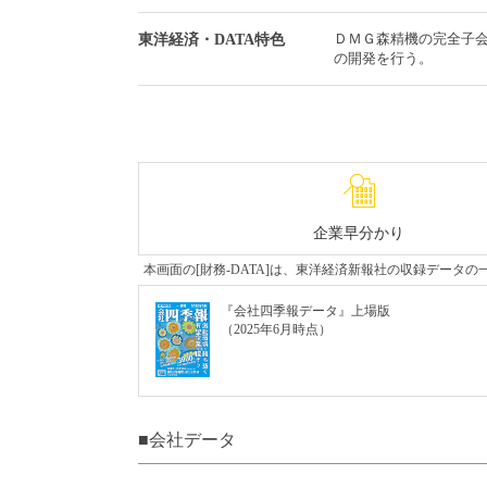
ＤＭＧ森精機の完全子
東洋経済・DATA特色
の開発を行う。
企業早分かり
本画面の[財務-DATA]は、東洋経済新報社の収録デー
『会社四季報データ』上場版
（2025年6月時点）
■会社データ