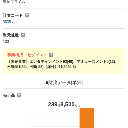
東証プライム
証券コード
？
3635
単元株数
？
100
事業構成・セグメント
？
【連結事業】エンタテインメント93(40)、アミューズメント5(12)、
不動産1(25)、他0(-52)【海外】41(2025.3)
■財務データ[単独]
売上高
？
239
8,500
億
万円