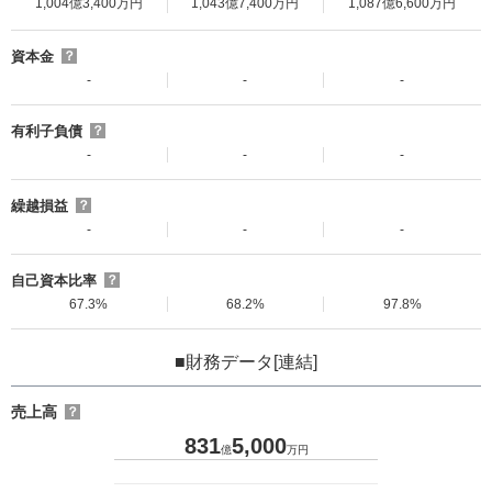
1,004億3,400万円
1,043億7,400万円
1,087億6,600万円
資本金
？
-
-
-
有利子負債
？
-
-
-
繰越損益
？
-
-
-
自己資本比率
？
67.3%
68.2%
97.8%
■財務データ[連結]
売上高
？
831
5,000
億
万円