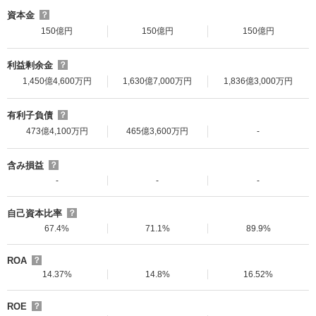
資本金
？
150億円
150億円
150億円
利益剰余金
？
1,450億4,600万円
1,630億7,000万円
1,836億3,000万円
有利子負債
？
473億4,100万円
465億3,600万円
-
含み損益
？
-
-
-
自己資本比率
？
67.4%
71.1%
89.9%
ROA
？
14.37%
14.8%
16.52%
ROE
？