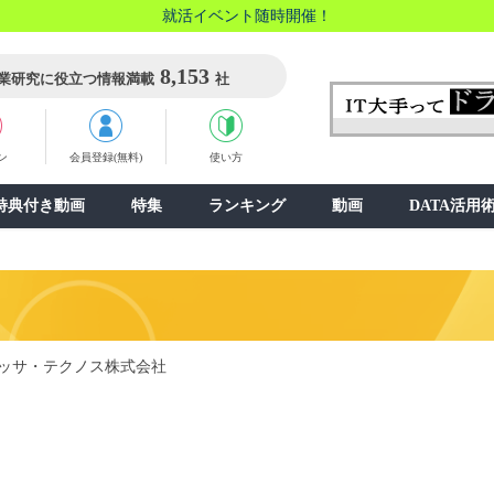
就活イベント随時開催！
8,153
業研究に役立つ情報満載
社
ン
会員登録(無料)
使い方
特典付き動画
特集
ランキング
動画
DATA活用
ッサ・テクノス株式会社