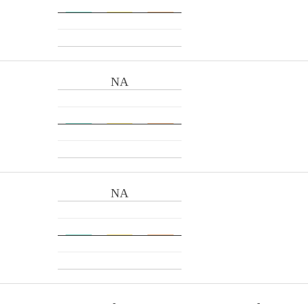
NA
NA
-
-