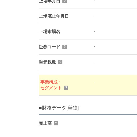
-
上場年月日
？
-
上場廃止年月日
-
上場市場名
-
証券コード
？
-
単元株数
？
-
事業構成・
セグメント
？
■財務データ[単独]
売上高
？