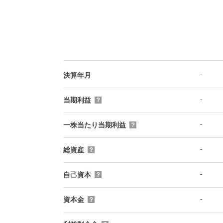
-
決算年月
-
当期利益
？
-
一株当たり当期利益
？
-
総資産
？
-
自己資本
？
-
資本金
？