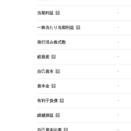
-
当期利益
？
-
一株当たり当期利益
？
-
発行済み株式数
-
総資産
？
-
自己資本
？
-
資本金
？
-
有利子負債
？
-
繰越損益
？
-
自己資本比率
？