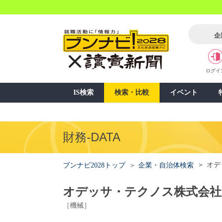
企
ログイ
IS検索
検索・比較
イベント
財務-DATA
オデ
ブンナビ2028トップ
企業・自治体検索
オデッサ・テクノス株式会社
［機械］