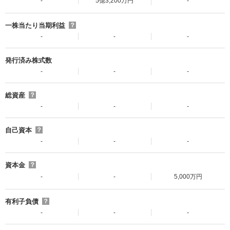
-
5億3,200万円
-
一株当たり当期利益
？
-
-
-
発行済み株式数
-
-
-
総資産
？
-
-
-
自己資本
？
-
-
-
資本金
？
-
-
5,000万円
有利子負債
？
-
-
-