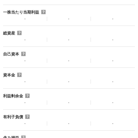
一株当たり当期利益
？
-
-
-
総資産
？
-
-
-
自己資本
？
-
-
-
資本金
？
-
-
-
利益剰余金
？
-
-
-
有利子負債
？
-
-
-
含み損益
？