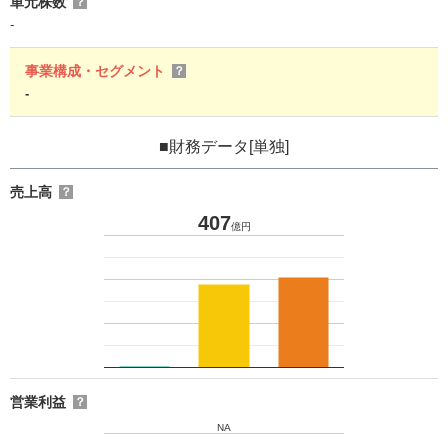
単元株数
？
-
事業構成・セグメント
？
-
■財務データ[単独]
売上高
？
407
億円
営業利益
？
NA