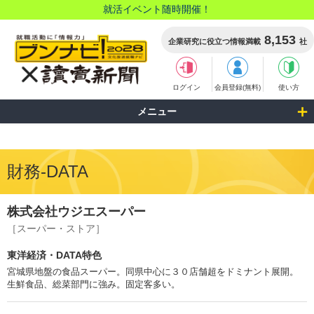
就活イベント随時開催！
8,153
企業研究に役立つ情報満載
社
ログイン
会員登録(無料)
使い方
メニュー
財務-DATA
株式会社ウジエスーパー
［スーパー・ストア］
東洋経済・DATA特色
宮城県地盤の食品スーパー。同県中心に３０店舗超をドミナント展開。
生鮮食品、総菜部門に強み。固定客多い。