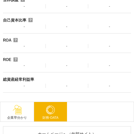
-
-
-
自己資本比率
？
-
-
-
ROA
？
-
-
-
ROE
？
-
-
-
総資産経常利益率
-
-
-
企業早分かり
財務-DATA