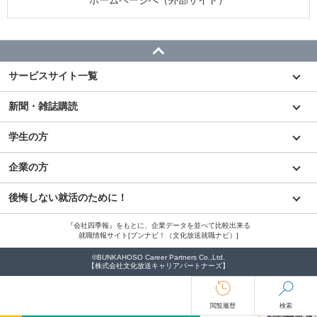
ホームページへ（外部サイト）
サービスサイト一覧
新聞・雑誌購読
学生の方
企業の方
後悔しない就活のために！
『会社四季報』をもとに、企業データを並べて比較出来る
就職情報サイト[ブンナビ！（文化放送就職ナビ）]
©BUNKAHOSO Career Partners Co.,Ltd.
【株式会社文化放送キャリアパートナーズ】
閲覧履歴
検索