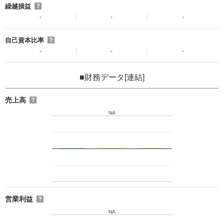
繰越損益
？
-
-
-
自己資本比率
？
-
-
-
■財務データ[連結]
売上高
？
NA
営業利益
？
NA