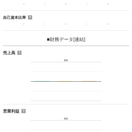
-
-
-
自己資本比率
？
-
-
-
■財務データ[連結]
売上高
？
NA
営業利益
？
NA