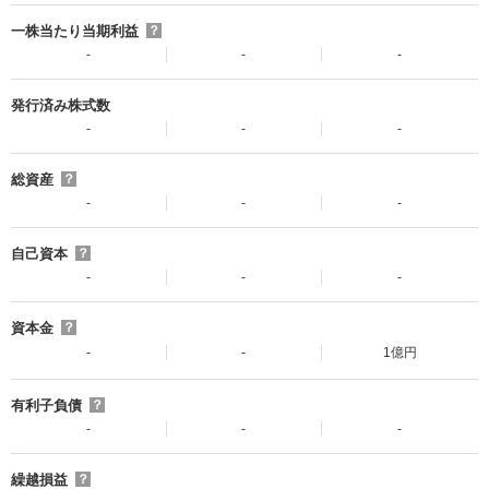
一株当たり当期利益
？
-
-
-
発行済み株式数
-
-
-
総資産
？
-
-
-
自己資本
？
-
-
-
資本金
？
-
-
1億円
有利子負債
？
-
-
-
繰越損益
？