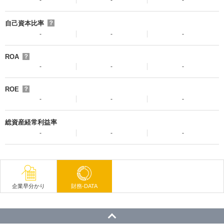
-
-
-
自己資本比率
？
-
-
-
ROA
？
-
-
-
ROE
？
-
-
-
総資産経常利益率
-
-
-
企業早分かり
財務-DATA