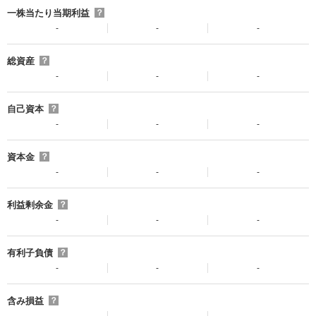
一株当たり当期利益
？
-
-
-
総資産
？
-
-
-
自己資本
？
-
-
-
資本金
？
-
-
-
利益剰余金
？
-
-
-
有利子負債
？
-
-
-
含み損益
？