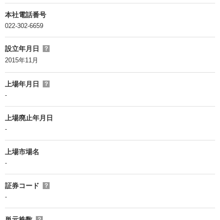
本社電話番号
022-302-6659
設立年月日
？
2015年11月
上場年月日
？
-
上場廃止年月日
-
上場市場名
-
証券コード
？
-
単元株数
？