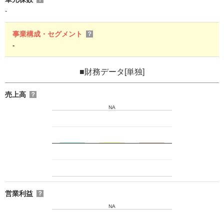
-
事業構成・セグメント
？
-
■財務データ[単独]
売上高
？
NA
営業利益
？
NA