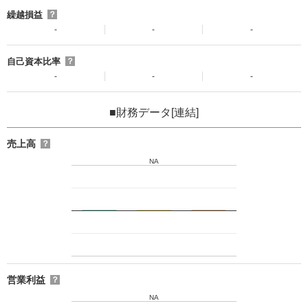
繰越損益
？
-
-
-
自己資本比率
？
-
-
-
■財務データ[連結]
売上高
？
NA
営業利益
？
NA