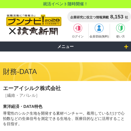
就活イベント随時開催！
8,153
企業研究に役立つ情報満載
社
ログイン
会員登録(無料)
使い方
メニュー
財務-DATA
エーアイシルク株式会社
［繊維・アパレル］
東洋経済・DATA特色
導電性のシルク生地を開発する素材ベンチャー。着用しているだけで心
拍数などの生体信号を測定できる生地を、医療目的などに活用すること
を目指す。