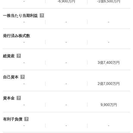
-
-6,900万円
-1億6,500万円
一株当たり当期利益
？
-
-
-
発行済み株式数
-
-
-
総資産
？
-
-
3億7,400万円
自己資本
？
-
-
2億7,000万円
資本金
？
-
-
9,900万円
有利子負債
？
-
-
-