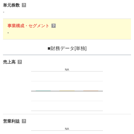
単元株数
？
-
事業構成・セグメント
？
-
■財務データ[単独]
売上高
？
NA
営業利益
？
NA