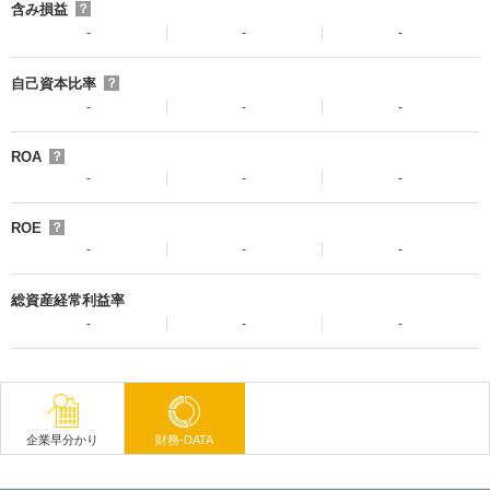
含み損益
？
-
-
-
自己資本比率
？
-
-
-
ROA
？
-
-
-
ROE
？
-
-
-
総資産経常利益率
-
-
-
企業早分かり
財務-DATA