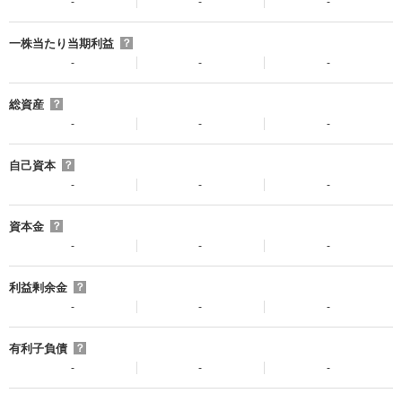
-
-
-
一株当たり当期利益
？
-
-
-
総資産
？
-
-
-
自己資本
？
-
-
-
資本金
？
-
-
-
利益剰余金
？
-
-
-
有利子負債
？
-
-
-