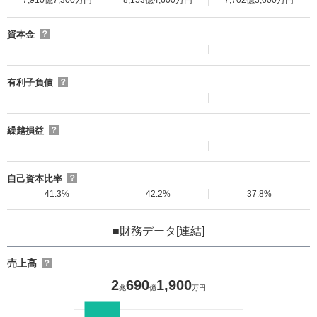
7,910億7,300万円
8,153億4,600万円
7,702億3,600万円
資本金
？
-
-
-
有利子負債
？
-
-
-
繰越損益
？
-
-
-
自己資本比率
？
41.3%
42.2%
37.8%
■財務データ[連結]
売上高
？
2
690
1,900
兆
億
万円