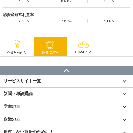
4.31%
8.94%
8.23%
総資産経常利益率
2.81%
7.81%
6.14%
CSR-DATA
企業早分かり
財務-DATA
サービスサイト一覧
新聞・雑誌購読
学生の方
企業の方
後悔しない就活のために！