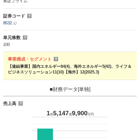
東証プライム
証券コード
？
9532
単元株数
？
100
事業構成・セグメント
？
【連結事業】国内エネルギー84(4)、海外エネルギー5(42)、ライフ＆
ビジネスソリューション11(10)【海外】12(2025.3)
■財務データ[単独]
売上高
？
1
5,147
9,900
兆
億
万円