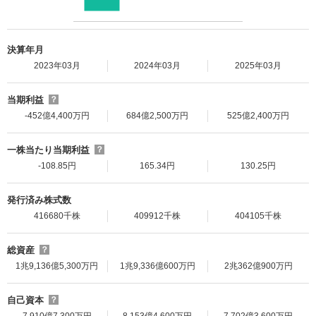
決算年月
2023年03月
2024年03月
2025年03月
当期利益
？
-452億4,400万円
684億2,500万円
525億2,400万円
一株当たり当期利益
？
-108.85円
165.34円
130.25円
発行済み株式数
416680千株
409912千株
404105千株
総資産
？
1兆9,136億5,300万円
1兆9,336億600万円
2兆362億900万円
自己資本
？