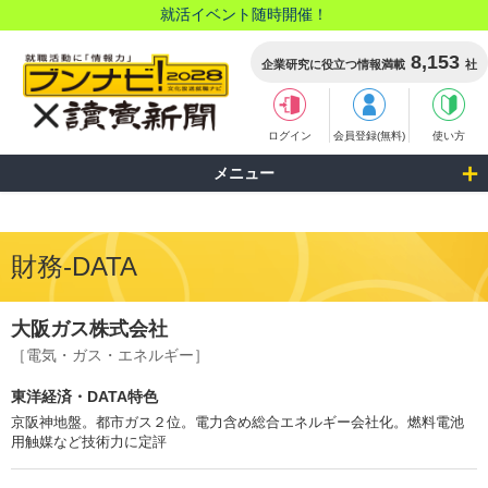
就活イベント随時開催！
8,153
企業研究に役立つ情報満載
社
ログイン
会員登録(無料)
使い方
メニュー
財務-DATA
大阪ガス株式会社
［電気・ガス・エネルギー］
東洋経済・DATA特色
京阪神地盤。都市ガス２位。電力含め総合エネルギー会社化。燃料電池
用触媒など技術力に定評