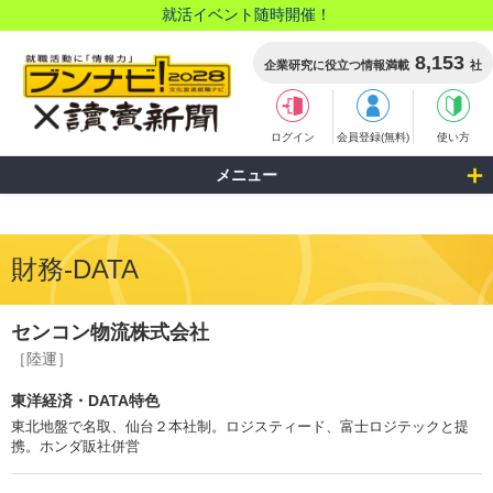
就活イベント随時開催！
8,153
企業研究に役立つ情報満載
社
ログイン
会員登録(無料)
使い方
メニュー
財務-DATA
センコン物流株式会社
［陸運］
東洋経済・DATA特色
東北地盤で名取、仙台２本社制。ロジスティード、富士ロジテックと提
携。ホンダ販社併営