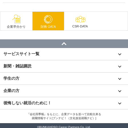
CSR-DATA
企業早分かり
財務-DATA
サービスサイト一覧
新聞・雑誌購読
学生の方
企業の方
後悔しない就活のために！
『会社四季報』をもとに、企業データを並べて比較出来る
就職情報サイト[ブンナビ！（文化放送就職ナビ）]
©BUNKAHOSO Career Partners Co.,Ltd.