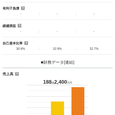
有利子負債
？
-
-
-
繰越損益
？
-
-
-
自己資本比率
？
30.9%
32.9%
32.7%
■財務データ[連結]
売上高
？
188
2,400
億
万円