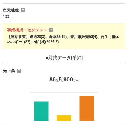
単元株数
？
100
事業構成・セグメント
？
【連結事業】運送26(3)、倉庫22(19)、乗用車販売50(4)、再生可能エ
ネルギー1(23)、他1(-4)(2025.3)
■財務データ[単独]
売上高
？
86
5,900
億
万円