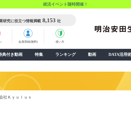
就活イベント随時開催！
8,153
業研究に役立つ情報満載
社
ン
会員登録(無料)
使い方
特典付き動画
特集
ランキング
動画
DATA活用
会社Ｋｙｕｌｕｘ