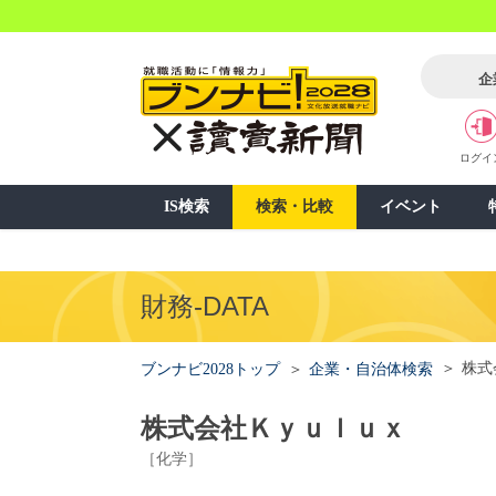
企
ログイ
IS検索
検索・比較
イベント
財務-DATA
株式
ブンナビ2028トップ
企業・自治体検索
株式会社Ｋｙｕｌｕｘ
［化学］