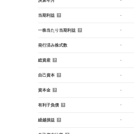
-
決算年月
-
当期利益
？
-
一株当たり当期利益
？
-
発行済み株式数
-
総資産
？
-
自己資本
？
-
資本金
？
-
有利子負債
？
-
繰越損益
？