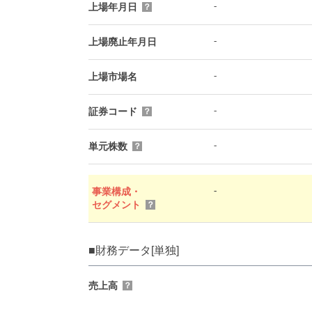
-
上場年月日
？
-
上場廃止年月日
-
上場市場名
-
証券コード
？
-
単元株数
？
-
事業構成・
セグメント
？
■財務データ[単独]
売上高
？