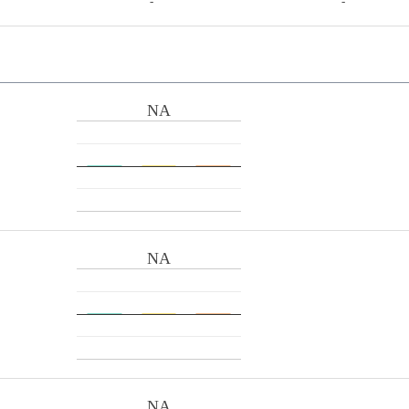
-
-
NA
NA
NA