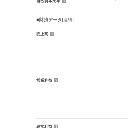
-
自己資本比率
？
■財務データ[連結]
売上高
？
営業利益
？
経常利益
？