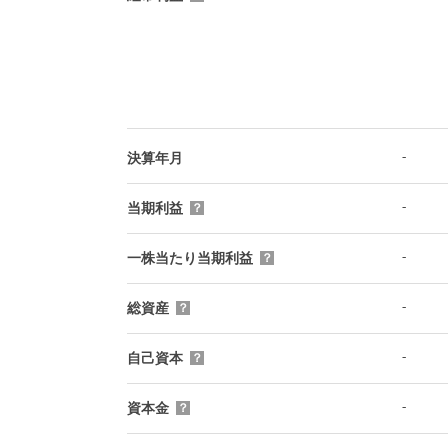
-
決算年月
-
当期利益
？
-
一株当たり当期利益
？
-
総資産
？
-
自己資本
？
-
資本金
？