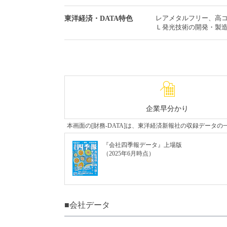
レアメタルフリー、高
東洋経済・DATA特色
Ｌ発光技術の開発・製
企業早分かり
本画面の[財務-DATA]は、東洋経済新報社の収録デー
『会社四季報データ』上場版
（2025年6月時点）
■会社データ