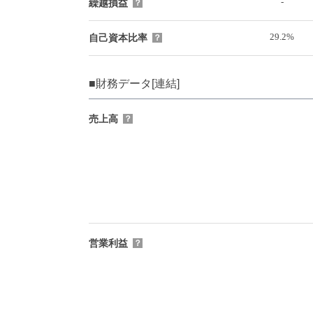
-
繰越損益
？
29.2%
自己資本比率
？
■財務データ[連結]
売上高
？
営業利益
？