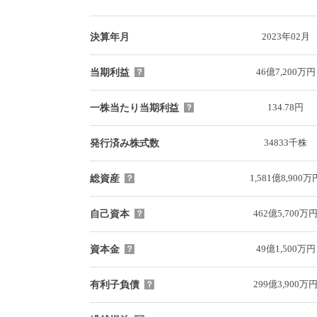
2023年02月
決算年月
46億7,200万円
当期利益
？
134.78円
一株当たり当期利益
？
34833千株
発行済み株式数
1,581億8,900万
総資産
？
462億5,700万
自己資本
？
49億1,500万円
資本金
？
299億3,900万
有利子負債
？