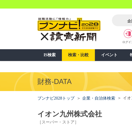
企
ログイ
IS検索
検索・比較
イベント
財務-DATA
イオ
ブンナビ2028トップ
企業・自治体検索
イオン九州株式会社
［スーパー・ストア］