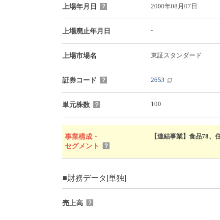
2000年08月07日
上場年月日
？
-
上場廃止年月日
東証スタンダード
上場市場名
2653
証券コード
？
100
単元株数
？
【連結事業】食品78、住居
事業構成・
セグメント
？
■財務データ[単独]
売上高
？