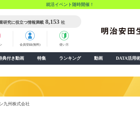
就活イベント随時開催！
8,153
業研究に役立つ情報満載
社
ン
会員登録(無料)
使い方
特典付き動画
特集
ランキング
動画
DATA活用
ン九州株式会社