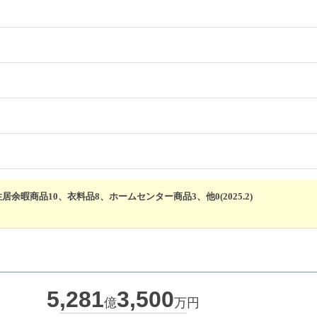
余暇商品10、衣料品8、ホームセンター商品3、他0(2025.2)
5,281
3,500
億
万円