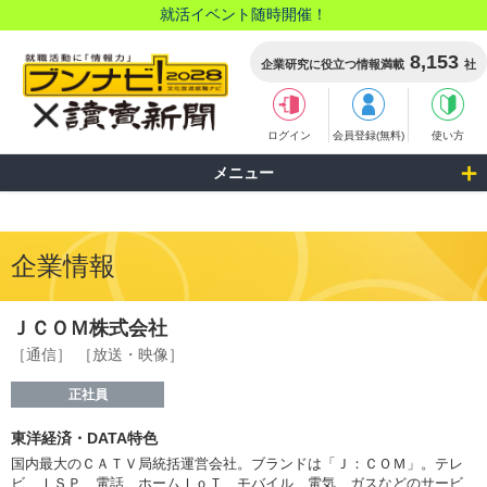
就活イベント随時開催！
8,153
企業研究に役立つ情報満載
社
ログイン
会員登録(無料)
使い方
メニュー
企業情報
ＪＣＯＭ株式会社
［通信］
［放送・映像］
正社員
東洋経済・DATA特色
国内最大のＣＡＴＶ局統括運営会社。ブランドは「Ｊ：ＣＯＭ」。テレ
ビ、ＩＳＰ、電話、ホームＩｏＴ、モバイル、電気、ガスなどのサービ