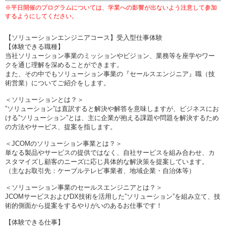
※平日開催のプログラムについては、学業への影響が出ないよう注意して参加
するようにしてください。
【ソリューションエンジニアコース】受入型仕事体験
【体験できる職種】
当社ソリューション事業のミッションやビジョン、業務等を座学やワー
クを通じ理解を深めることができます。
また、その中でもソリューション事業の『セールスエンジニア』職（技
術営業）についてご紹介をします。
＜ソリューションとは？＞
”ソリューション”は直訳すると解決や解答を意味しますが、ビジネスにお
ける”ソリューション”とは、主に企業が抱える課題や問題を解決するため
の方法やサービス、提案を指します。
＜JCOMのソリューション事業とは？＞
単なる製品やサービスの提供ではなく、自社サービスを組み合わせ、カ
スタマイズし顧客のニーズに応じ具体的な解決策を提案しています。
（主なお取引先：ケーブルテレビ事業者、地域企業・自治体等）
＜ソリューション事業のセールスエンジニアとは？＞
JCOMサービスおよびDX技術を活用した”ソリューション”を組み立て、技
術的側面から提案をするやりがいのあるお仕事です！
【体験できる仕事】