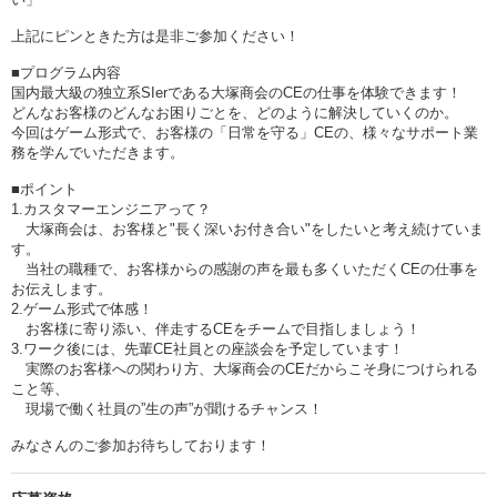
上記にピンときた方は是非ご参加ください！
■プログラム内容
国内最大級の独立系SIerである大塚商会のCEの仕事を体験できます！
どんなお客様のどんなお困りごとを、どのように解決していくのか。
今回はゲーム形式で、お客様の「日常を守る」CEの、様々なサポート業
務を学んでいただきます。
■ポイント
1.カスタマーエンジニアって？
大塚商会は、お客様と"長く深いお付き合い"をしたいと考え続けていま
す。
当社の職種で、お客様からの感謝の声を最も多くいただくCEの仕事を
お伝えします。
2.ゲーム形式で体感！
お客様に寄り添い、伴走するCEをチームで目指しましょう！
3.ワーク後には、先輩CE社員との座談会を予定しています！
実際のお客様への関わり方、大塚商会のCEだからこそ身につけられる
こと等、
現場で働く社員の”生の声”が聞けるチャンス！
みなさんのご参加お待ちしております！