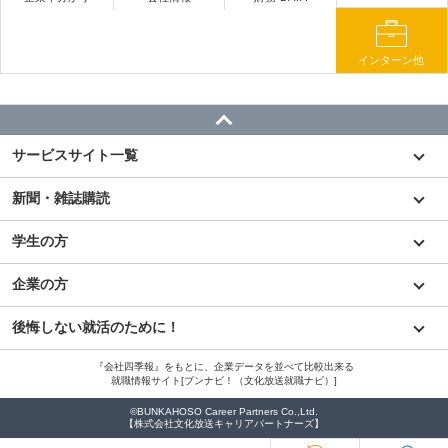
インターン他
サービスサイト一覧
新聞・雑誌購読
学生の方
企業の方
後悔しない就活のために！
『会社四季報』をもとに、企業データを並べて比較出来る
就職情報サイト[ブンナビ！（文化放送就職ナビ）]
©BUNKAHOSO Career Partners Co.,Ltd.
【株式会社文化放送キャリアパートナーズ】