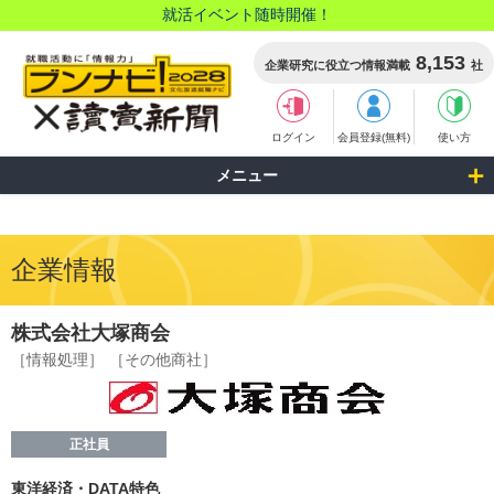
就活イベント随時開催！
8,153
企業研究に役立つ情報満載
社
ログイン
会員登録(無料)
使い方
メニュー
企業情報
株式会社大塚商会
［情報処理］
［その他商社］
正社員
東洋経済・DATA特色