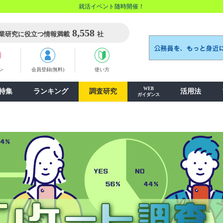
就活イベント随時開催！
8,558
業研究に役立つ情報満載
社
ン
会員登録(無料)
使い方
WEB
特集
ランキング
調査研究
活用法
ガイダンス