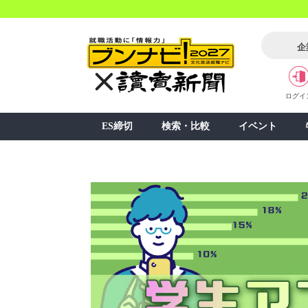
企
ログイ
ES締切
検索・比較
イベント