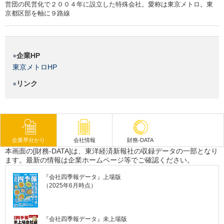
営団の民営化で２００４年に設立した特殊会社。愛称は東京メトロ。東
京都区部を軸に９路線
企業HP
東京メトロHP
リンク
企業早分かり
会社情報
財務-DATA
本画面の[財務-DATA]は、東洋経済新報社の収録データの一部となり
ます。最新の情報は企業ホームページ等でご確認ください。
『会社四季報データ』上場版
（2025年6月時点）
『会社四季報データ』未上場版