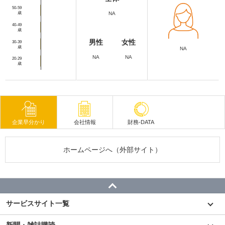
50-59
歳
NA
40-49
歳
男性
女性
30-39
歳
NA
NA
NA
20-29
歳
企業早分かり
会社情報
財務-DATA
ホームページへ（外部サイト）
サービスサイト一覧