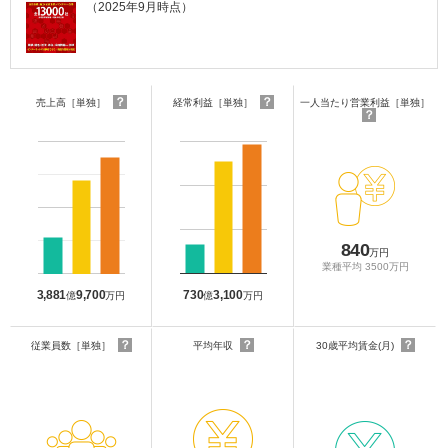
（2025年9月時点）
？
？
売上高［単独］
経常利益［単独］
一人当たり営業利益［単独］
？
840
万円
業種平均 3500万円
3,881
9,700
730
3,100
億
万円
億
万円
？
？
？
従業員数［単独］
平均年収
30歳平均賃金(月)