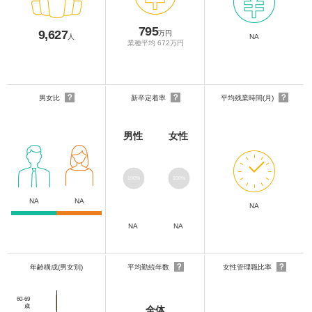
795
9,627
万円
人
NA
業種平均 672万円
？
？
？
男女比
新卒定着率
平均残業時間(月)
男性
女性
100%
100%
NA
NA
NA
NA
NA
？
？
年齢構成(男女別)
平均勤続年数
女性管理職比率
60-69
歳
全体