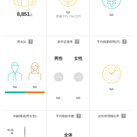
NA
8,851
人
NA
業種平均 764万円
？
？
？
男女比
新卒定着率
平均残業時間(月)
男性
女性
100%
100%
NA
NA
NA
NA
NA
？
？
年齢構成(男女別)
平均勤続年数
女性管理職比率
60-69
歳
全体