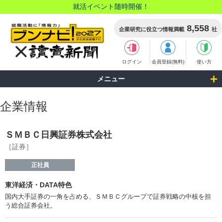
就活イベント随時開催！
8,558
企業研究に役立つ情報満載
社
ログイン
会員登録(無料)
使い方
メニュー
企業情報
ＳＭＢＣ日興証券株式会社
［証券］
正社員
東洋経済・DATA特色
国内大手証券の一角を占める、ＳＭＢＣグループで証券戦略の中核を担
う総合証券会社。