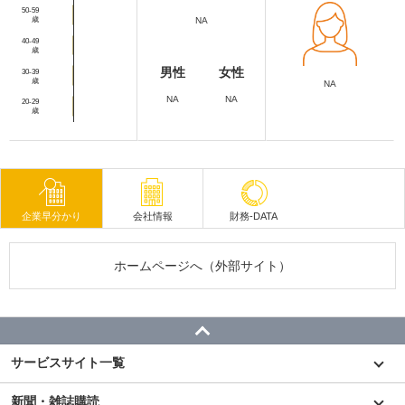
50-59
歳
NA
40-49
歳
男性
女性
30-39
歳
NA
NA
NA
20-29
歳
企業早分かり
会社情報
財務-DATA
ホームページへ（外部サイト）
サービスサイト一覧
新聞・雑誌購読