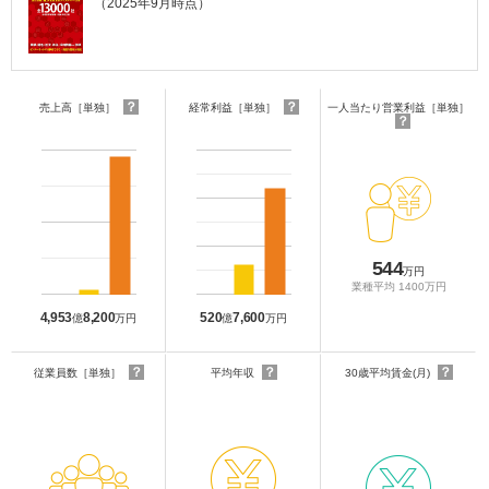
（2025年9月時点）
？
？
売上高［単独］
経常利益［単独］
一人当たり営業利益［単独］
？
544
万円
業種平均 1400万円
4,953
8,200
520
7,600
億
万円
億
万円
？
？
？
従業員数［単独］
平均年収
30歳平均賃金(月)