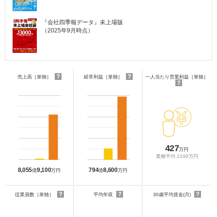
『会社四季報データ』未上場版
（2025年9月時点）
？
？
売上高［単独］
経常利益［単独］
一人当たり営業利益［単独］
？
427
万円
業種平均 2100万円
8,055
9,100
794
8,600
億
万円
億
万円
？
？
？
従業員数［単独］
平均年収
30歳平均賃金(月)