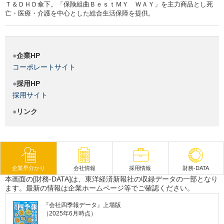
Ｔ＆ＤＨＤ傘下。「保険組曲ＢｅｓｔＭＹ ＷＡＹ」を主力商品とし死
亡・医療・介護を中心とした総合生活保障を提供。
企業HP
コーポレートサイト
採用HP
採用サイト
リンク
企業早分かり
会社情報
採用情報
財務-DATA
本画面の[財務-DATA]は、東洋経済新報社の収録データの一部となり
ます。最新の情報は企業ホームページ等でご確認ください。
『会社四季報データ』上場版
（2025年6月時点）