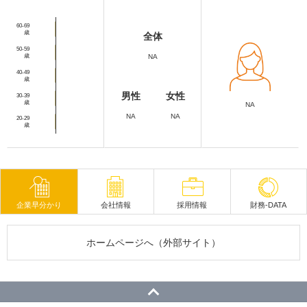
60-69
歳
全体
50-59
歳
NA
40-49
歳
男性
女性
30-39
歳
NA
NA
NA
20-29
歳
企業早分かり
会社情報
採用情報
財務-DATA
ホームページへ（外部サイト）