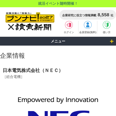
就活イベント随時開催！
8,558
企業研究に役立つ情報満載
社
ログイン
会員登録(無料)
使い方
メニュー
企業情報
日本電気株式会社（ＮＥＣ）
［総合電機］