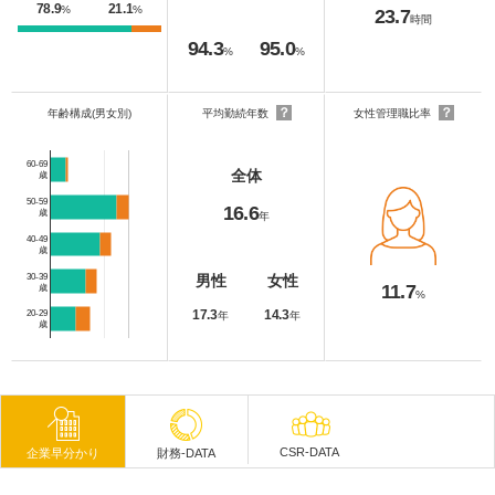
78.9
21.1
%
%
23.7
時間
94.3
95.0
%
%
？
？
年齢構成(男女別)
平均勤続年数
女性管理職比率
60-69
全体
歳
50-59
16.6
歳
年
40-49
歳
30-39
男性
女性
11.7
歳
%
17.3
14.3
20-29
年
年
歳
CSR-DATA
企業早分かり
財務-DATA