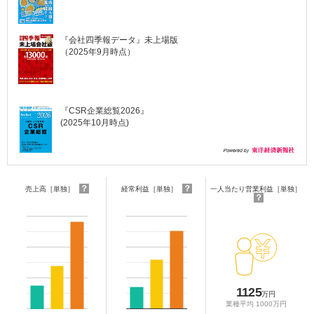
『会社四季報データ』未上場版
（2025年9月時点）
『CSR企業総覧2026』
(2025年10月時点)
？
？
売上高［単独］
経常利益［単独］
一人当たり営業利益［単独］
？
1125
万円
業種平均 1000万円