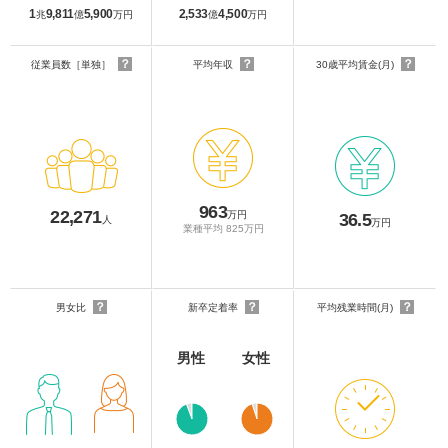
1
9,811
5,900
2,533
4,500
兆
億
万円
億
万円
？
？
？
従業員数［単独］
平均年収
30歳平均賃金(月)
963
22,271
万円
36.5
人
万円
業種平均 825万円
？
？
？
男女比
新卒定着率
平均残業時間(月)
男性
女性