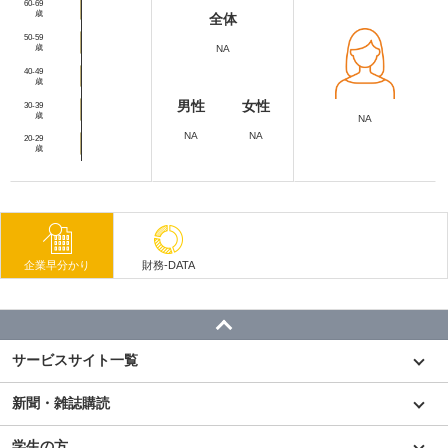
60-69
歳
全体
50-59
歳
NA
40-49
歳
男性
女性
30-39
歳
NA
NA
NA
20-29
歳
企業早分かり
財務-DATA
サービスサイト一覧
新聞・雑誌購読
学生の方