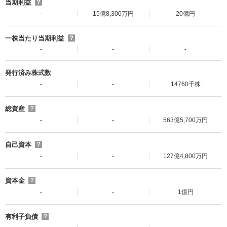
当期利益
？
-
15億8,300万円
20億円
一株当たり当期利益
？
-
-
-
発行済み株式数
-
-
14760千株
総資産
？
-
-
563億5,700万円
自己資本
？
-
-
127億4,800万円
資本金
？
-
-
1億円
有利子負債
？