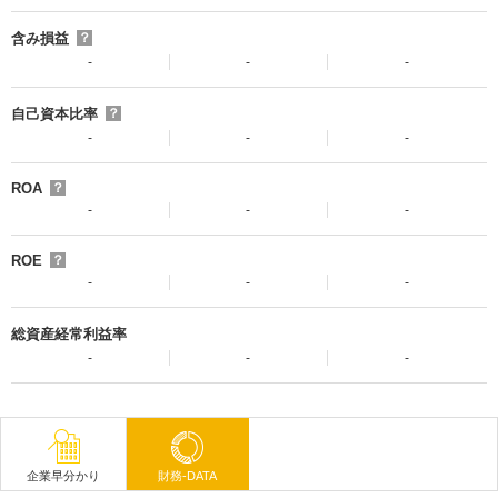
含み損益
？
-
-
-
自己資本比率
？
-
-
-
ROA
？
-
-
-
ROE
？
-
-
-
総資産経常利益率
-
-
-
企業早分かり
財務-DATA