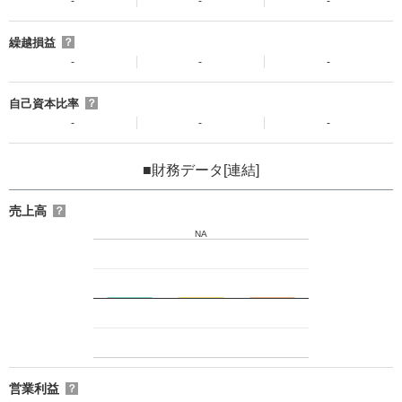
-
-
-
繰越損益
？
-
-
-
自己資本比率
？
-
-
-
■財務データ[連結]
売上高
？
NA
営業利益
？