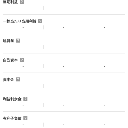
当期利益
？
-
-
-
一株当たり当期利益
？
-
-
-
総資産
？
-
-
-
自己資本
？
-
-
-
資本金
？
-
-
-
利益剰余金
？
-
-
-
有利子負債
？
-
-
-