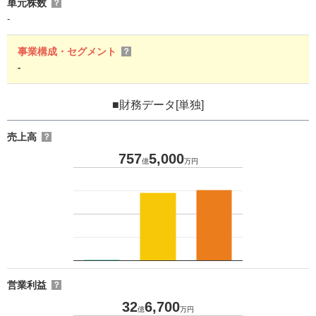
単元株数
？
-
事業構成・セグメント
？
-
■財務データ[単独]
売上高
？
757
5,000
億
万円
営業利益
？
32
6,700
億
万円